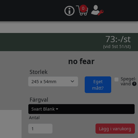
0
73:-/st
(vid 5st 51/st)
no fear
Storlek
Spegel-
Eget
vänd
mått?
Färgval
Svart Blank
Antal
Lägg i varukorg