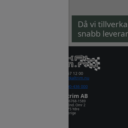
Då vi tillverk
snabb levera
0381-67 12 00
order@dekaltrim.nu
Sms:
0700-436 000
Dekaltrim AB
Orgnr. 556768-1589
Rydsnäs Ind. Omr 2
573 75 Ydre
Sverige