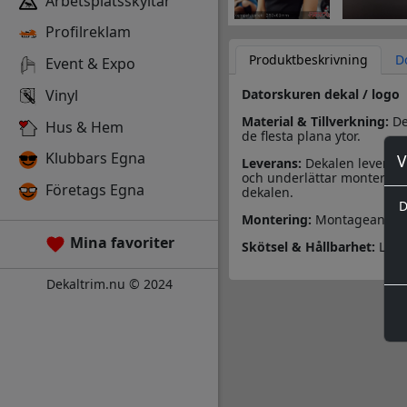
Arbetsplatsskyltar
Profilreklam
Produktbeskrivning
D
Event & Expo
Vinyl
Datorskuren dekal / logo
Material & Tillverkning:
Des
Hus & Hem
de flesta plana ytor.
Klubbars Egna
V
Leverans:
Dekalen leverera
och underlättar monteringe
Företags Egna
dekalen.
D
Montering:
Montageanvisn
Mina favoriter
Skötsel & Hållbarhet:
Läs 
Dekaltrim.nu © 2024