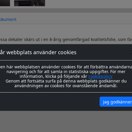
okument
sa dekaler skärs ut i en 8-årig genomfärgad kvalitetsfolie, som fä
år webbplats använder cookies
s redo för montage med appliceringstape över som håller ihop de
n. Appliceringstapen tas bort efter montering, och kvar sitter då 
en här webbplatsen använder cookies för att förbättra användarn
ing hittar du
här
navigering och för att samla in statistiska uppgifter. För mer
information, klicka på följande vår
cookiepolicy
igenom våra instrukioner före och efter montage
här
Genom att fortsätta surfa på denna webbplats godkänner du
användningen av cookies för ovanstående ändamål.
Jag godkänner