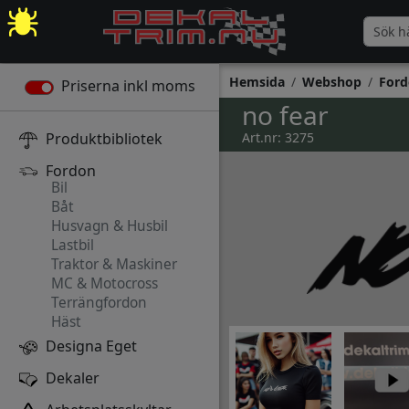
Hemsida
Webshop
Ford
Priserna inkl moms
no fear
Produktbibliotek
Art.nr: 3275
Fordon
Bil
Båt
Husvagn & Husbil
Lastbil
Traktor & Maskiner
MC & Motocross
Terrängfordon
Häst
Designa Eget
Dekaler