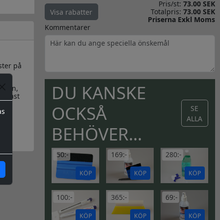
Pris/st:
73.00 SEK
Totalpris:
73.00 SEK
Visa rabatter
Priserna Exkl Moms
Kommentarer
ster på
DU KANSKE
kalen,
endast
OCKSÅ
SE
as
ALLA
BEHÖVER...
50:-
169:-
280:-
KÖP
KÖP
KÖP
100:-
365:-
69:-
KÖP
KÖP
KÖP