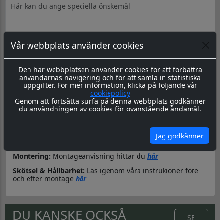
Vår webbplats använder cookies
Produktbeskrivning
Dokument
Den här webbplatsen använder cookies för att förbättra
Datorskuren dekal / logo
användarnas navigering och för att samla in statistiska
uppgifter. För mer information, klicka på följande vår
Material & Tillverkning:
Dessa dekaler skärs ut i en 8-årig
cookiepolicy
genomfärgad kvalitetsfolie, som fäster på de flesta plana
Genom att fortsätta surfa på denna webbplats godkänner
ytor.
du användningen av cookies för ovanstående ändamål.
Leverans:
Dekalen levereras redo för montage med
appliceringstape över som håller ihop dekalen, och
underlättar monteringen. Appliceringstapen tas bort efter
Jag godkänner
montering, och kvar sitter då endast dekalen.
Montering:
Montageanvisning hittar du
här
Skötsel & Hållbarhet:
Läs igenom våra instrukioner före
och efter montage
här
DU KANSKE OCKSÅ
SE