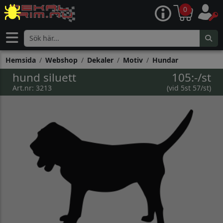
0
Hemsida
Webshop
Dekaler
Motiv
Hundar
hund siluett
105:-/st
Art.nr: 3213
(vid 5st 57/st)