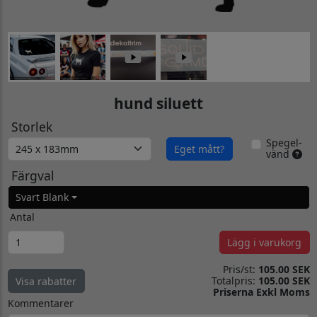
hund siluett
Storlek
Spegel-
Eget mått?
vänd
Färgval
Svart Blank
Antal
Lägg i varukorg
Pris/st:
105.00 SEK
Totalpris:
105.00 SEK
Visa rabatter
Priserna Exkl Moms
Kommentarer