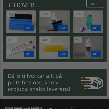
BEHÖVER...
ALLA
50:-
169:-
280:-
KÖP
KÖP
KÖP
100:-
365:-
69:-
KÖP
KÖP
KÖP
Då vi tillverkar allt på
plats hos oss, kan vi
erbjuda snabb leverans!