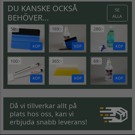
DU KANSKE OCKSÅ
SE
BEHÖVER...
ALLA
50:-
169:-
280:-
KÖP
KÖP
KÖP
100:-
365:-
69:-
KÖP
KÖP
KÖP
Då vi tillverkar allt på
plats hos oss, kan vi
erbjuda snabb leverans!