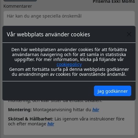
Priserna Exkl Moms
Kommentarer
Vår webbplats använder cookies
Produktbeskrivning
Dokument
Den här webbplatsen använder cookies för att förbättra
användarnas navigering och för att samla in statistiska
Datorskuren dekal / logo
uppgifter. För mer information, klicka på följande vår
cookiepolicy
Material & Tillverkning:
Dessa dekaler skärs ut i en 8-årig
Genom att fortsätta surfa på denna webbplats godkänner
genomfärgad kvalitetsfolie, som fäster på de flesta plana
du användningen av cookies för ovanstående ändamål.
ytor.
Leverans:
Dekalen levereras redo för montage med
appliceringstape över som håller ihop dekalen, och
Jag godkänner
underlättar monteringen. Appliceringstapen tas bort efter
montering, och kvar sitter då endast dekalen.
Montering:
Montageanvisning hittar du
här
Skötsel & Hållbarhet:
Läs igenom våra instrukioner före
och efter montage
här