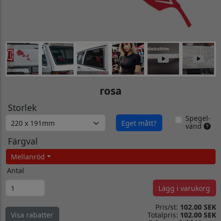
rosa
Storlek
Spegel-
Eget mått?
vänd
Färgval
Mellanröd
Antal
Lägg i varukorg
Pris/st:
102.00 SEK
Totalpris:
102.00 SEK
Visa rabatter