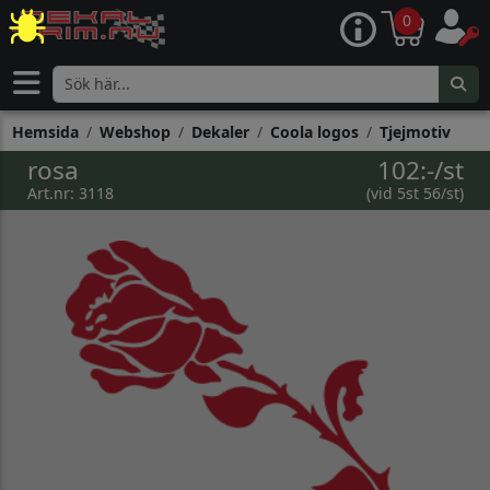
0
Hemsida
Webshop
Dekaler
Coola logos
Tjejmotiv
rosa
102:-/st
Art.nr: 3118
(vid 5st 56/st)