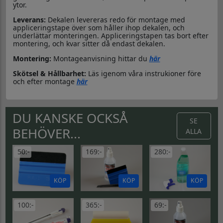
ytor.
Leverans:
Dekalen levereras redo för montage med
appliceringstape över som håller ihop dekalen, och
underlättar monteringen. Appliceringstapen tas bort efter
montering, och kvar sitter då endast dekalen.
Montering:
Montageanvisning hittar du
här
Skötsel & Hållbarhet:
Läs igenom våra instrukioner före
och efter montage
här
DU KANSKE OCKSÅ
SE
BEHÖVER...
ALLA
50:-
169:-
280:-
KÖP
KÖP
KÖP
100:-
365:-
69:-