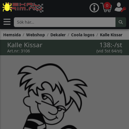
0
Hemsida
Webshop
Dekaler
Coola logos
Kalle Kissar
Kalle Kissar
138:-/st
Art.nr: 3106
(vid 5st 64/st)