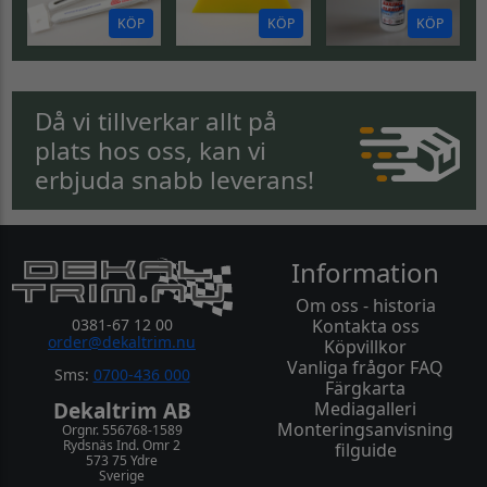
KÖP
KÖP
KÖP
Då vi tillverkar allt på
plats hos oss, kan vi
erbjuda snabb leverans!
Information
Om oss - historia
0381-67 12 00
Kontakta oss
order@dekaltrim.nu
Köpvillkor
Vanliga frågor FAQ
Sms:
0700-436 000
Färgkarta
Dekaltrim AB
Mediagalleri
Monteringsanvisning
Orgnr. 556768-1589
Rydsnäs Ind. Omr 2
filguide
573 75 Ydre
Sverige