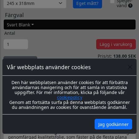
Spegel-
Eget mått?
vänd
Färgval
Svart Blank
Antal
Lägg i varukorg
Pris/st:
138.00 SEK
Totalpris:
138.00 SEK
Visa rabatter
Priserna Exkl Moms
Vår webbplats använder cookies
Kommentarer
Den här webbplatsen använder cookies för att förbättra
användarnas navigering och för att samla in statistiska
uppgifter. För mer information, klicka på följande vår
cookiepolicy
Genom att fortsätta surfa på denna webbplats godkänner
du användningen av cookies för ovanstående ändamål.
Produktbeskrivning
Dokument
Datorskuren dekal / logo
Jag godkänner
Material & Tillverkning:
Dessa dekaler skärs ut i en 8-årig
genomfärgad kvalitetsfolie, som fäster på de flesta plana