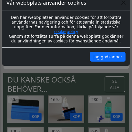
Vår webbplats använder cookies
genomfärgad kvalitetsfolie, som fäster på de flesta plana
ytor.
Leverans:
Det ingår två dekaler, en till höger resp. vänster
Den här webbplatsen använder cookies för att förbättra
sida. Levereras redo för montage, med appliceringstape
användarnas navigering och för att samla in statistiska
över som håller ihop dekalen, och underlättar
uppgifter. För mer information, klicka på följande vår
monteringen. Appliceringstapen tas bort efter montering,
cookiepolicy
och kvar sitter då endast dekalen.
Genom att fortsätta surfa på denna webbplats godkänner
du användningen av cookies för ovanstående ändamål.
Montering:
Montageanvisning hittar du
här
Skötsel & Hållbarhet:
Läs igenom våra instrukioner före
Jag godkänner
och efter montage
här
DU KANSKE OCKSÅ
SE
BEHÖVER...
ALLA
50:-
169:-
280:-
KÖP
KÖP
KÖP
100:-
365:-
69:-