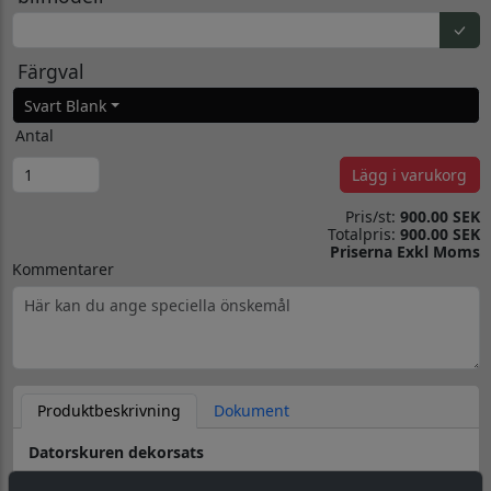
Färgval
Svart Blank
Antal
Lägg i varukorg
Pris/st:
900.00 SEK
Totalpris:
900.00 SEK
Priserna Exkl Moms
Kommentarer
Produktbeskrivning
Dokument
Datorskuren dekorsats
Material & Tillverkning:
Dekorsatsen skärs ut i en 8-årig