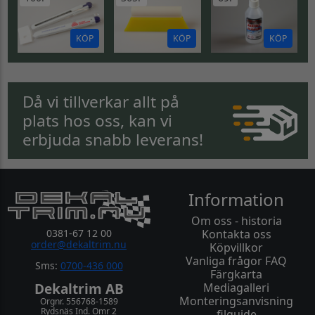
KÖP
KÖP
KÖP
Då vi tillverkar allt på
plats hos oss, kan vi
erbjuda snabb leverans!
Information
Om oss - historia
0381-67 12 00
Kontakta oss
order@dekaltrim.nu
Köpvillkor
Vanliga frågor FAQ
Sms:
0700-436 000
Färgkarta
Dekaltrim AB
Mediagalleri
Monteringsanvisning
Orgnr. 556768-1589
Rydsnäs Ind. Omr 2
filguide