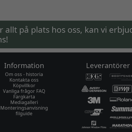
ar allt på plats hos oss, kan vi erbju
ns!
Information
Leverantörer
Om oss - historia
Kontakta oss
Köpvillkor
Vanliga frågor FAQ
Färgkarta
Mediagalleri
Monteringsanvisning
filguide