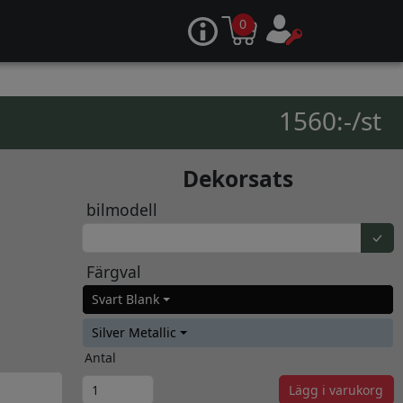
0
1560:-/st
Dekorsats
bilmodell
Färgval
Svart Blank
Silver Metallic
Antal
Lägg i varukorg