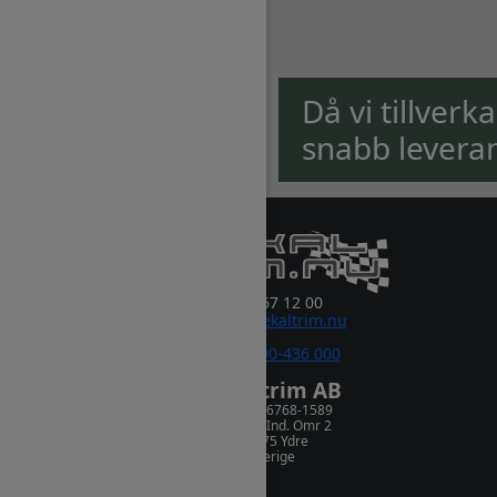
Då vi tillverk
snabb levera
0381-67 12 00
order@dekaltrim.nu
Sms:
0700-436 000
Dekaltrim AB
Orgnr. 556768-1589
Rydsnäs Ind. Omr 2
573 75 Ydre
Sverige