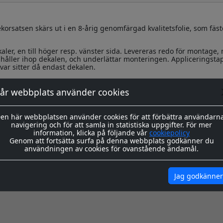
korsatsen skärs ut i en 8-årig genomfärgad kvalitetsfolie, som fäst
kaler, en till höger resp. vänster sida. Levereras redo för montage,
håller ihop dekalen, och underlättar monteringen. Appliceringsta
var sitter då endast dekalen.
ing hittar du
här
år webbplats använder cookies
igenom våra instrukioner före och efter montage
här
en här webbplatsen använder cookies för att förbättra användarn
navigering och för att samla in statistiska uppgifter. För mer
information, klicka på följande vår
cookiepolicy
Genom att fortsätta surfa på denna webbplats godkänner du
användningen av cookies för ovanstående ändamål.
Jag godkänner