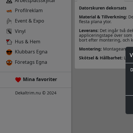
Arbetsplatsskyltar
Datorskuren dekorsats
Profilreklam
Material & Tillverkning:
De
Event & Expo
flesta plana ytor.
Leverans:
Det ingår två de
Vinyl
appliceringstape över som 
bort efter montering, och k
Hus & Hem
Montering:
Montageanvisn
Klubbars Egna
V
Skötsel & Hållbarhet:
Läs 
Företags Egna
D
Mina favoriter
Dekaltrim.nu © 2024