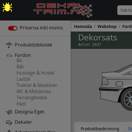
Hemsida
Webshop
Ford
Priserna inkl moms
Dekorsats
Produktbibliotek
Art.nr: 2931
Fordon
Bil
Båt
Husvagn & Husbil
Lastbil
Traktor & Maskiner
MC & Motocross
Terrängfordon
Häst
Designa Eget
Dekaler
Produktbeskrivning
D