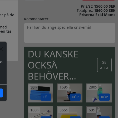
Pris/st:
1560.00 SEK
Totalpris:
1560.00 SEK
Priserna Exkl Moms
er på de
Kommentarer
 med
pen tas
DU KANSKE
OCKSÅ
as
SE
ALLA
BEHÖVER...
50:-
169:-
280:-
KÖP
KÖP
KÖP
100:-
365:-
69:-