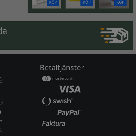
KÖP
KÖP
KÖP
da
Betaltjänster