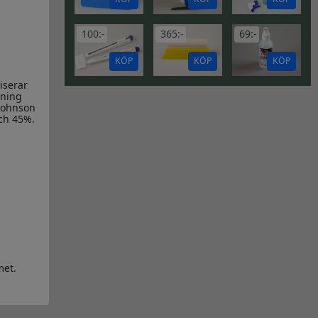
100:-
365:-
69:-
KÖP
KÖP
KÖP
iserar
oning
 Johnson
och 45%.
met.