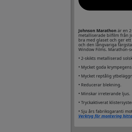
Johnson Marathon
är en 2
metalliserade bilfilm frå
bra med glaset och ger ett
och den långvariga färgstab
Window Films. Marathon-ser
• 2-skikts metalliserad so
• Mycket goda krympegenska
• Mycket reptålig ytbelägg
• Reducerar blekning.
• Minskar irreterande ljus.
• Tryckaktiverat klistersyst
• Sju års fabriksgaranti mot
Verktyg för montering hitta