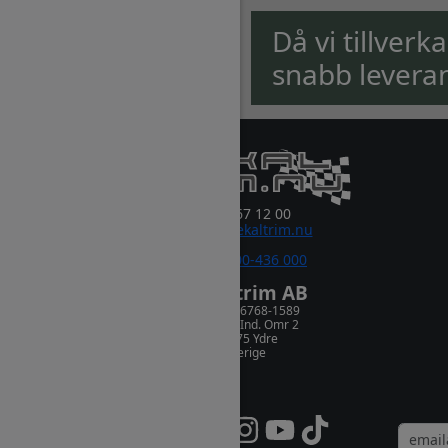
Då vi tillverk
snabb levera
0381-67 12 00
order@dekaltrim.nu
Sms:
0700-436 000
Dekaltrim AB
Orgnr. 556768-1589
Rydsnäs Ind. Omr 2
573 75 Ydre
Sverige