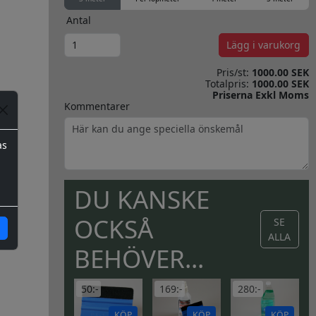
Antal
Lägg i varukorg
Pris/st:
1000.00 SEK
Totalpris:
1000.00 SEK
Priserna Exkl Moms
Kommentarer
as
DU KANSKE
OCKSÅ
SE
ALLA
BEHÖVER...
50:-
169:-
280:-
KÖP
KÖP
KÖP