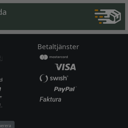
da
Betaltjänster
erera