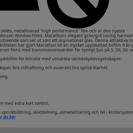
-skikts, metalliserad ”high performance” film och är den nyaste
n Johnson Window Films. Marathons elegant grön/grå toning harmon
 utseende som ser ut som ett orginaltonat glas. Denna attraktiva t
iliteten har gjort Marathon till en mycket uppskattad bilfilm från
ien finns med transmissionsvärden för synligt ljus på 5, 20, 30, 
lskyddsfilm för bilrutor med utmärkta värmeskyddsegenskaper.
per, bra vidhäftning och suveränt bra optisk klarhet.
ning.
em med extra kort torktid.
 sprickbildning, skiktdelning, avmetallisering och fel i klistersyste
r du här