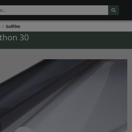
l
Solfilm
thon 30