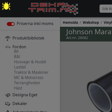
Hemsida
Webshop
Viny
Priserna inkl moms
Johnson Mara
Produktbibliotek
Art.nr: 28082
Fordon
Bil
Båt
Husvagn & Husbil
Lastbil
Traktor & Maskiner
MC & Motocross
Terrängfordon
Häst
Designa Eget
Dekaler