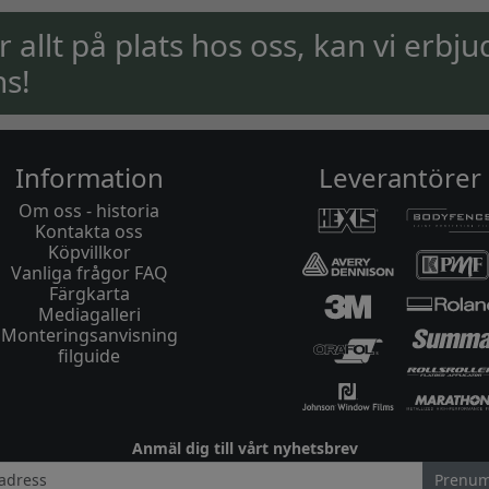
ar allt på plats hos oss, kan vi erbju
ns!
Information
Leverantörer
Om oss - historia
Kontakta oss
Köpvillkor
Vanliga frågor FAQ
Färgkarta
Mediagalleri
Monteringsanvisning
filguide
Anmäl dig till vårt nyhetsbrev
Prenum