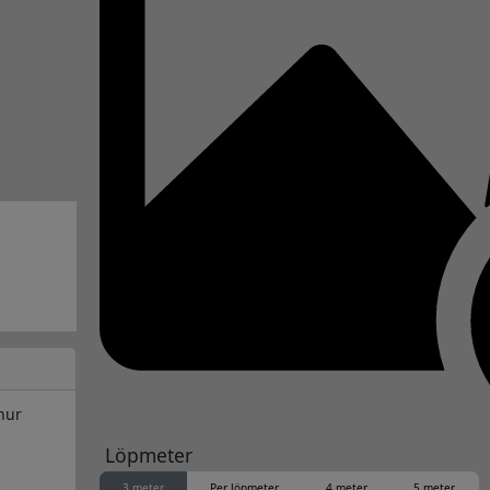
hur
Löpmeter
3 meter
Per löpmeter
4 meter
5 meter