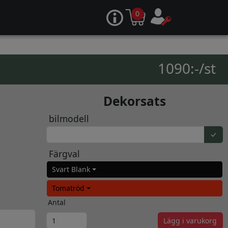
0
1090:-/st
Dekorsats
bilmodell
Färgval
Svart Blank
Tomatröd
Antal
Lägg i varukorg