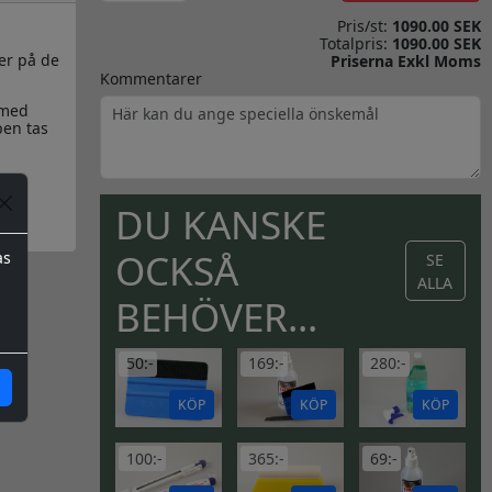
Pris/st:
1090.00 SEK
Totalpris:
1090.00 SEK
er på de
Priserna Exkl Moms
Kommentarer
 med
pen tas
DU KANSKE
OCKSÅ
as
SE
ALLA
BEHÖVER...
50:-
169:-
280:-
KÖP
KÖP
KÖP
100:-
365:-
69:-