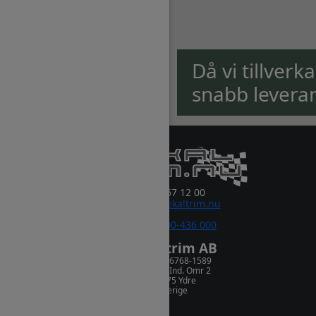
Då vi tillverk
snabb levera
0381-67 12 00
order@dekaltrim.nu
Sms:
0700-436 000
Dekaltrim AB
Orgnr. 556768-1589
Rydsnäs Ind. Omr 2
573 75 Ydre
Sverige