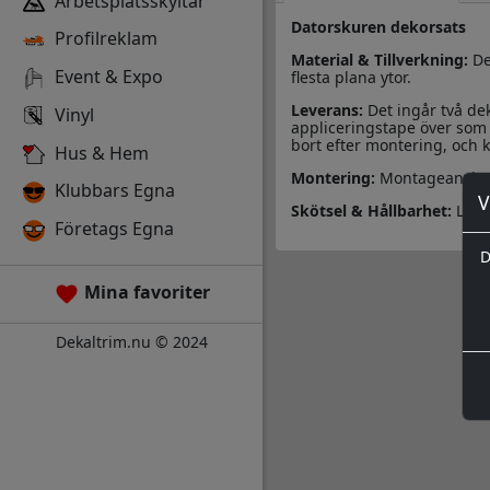
Arbetsplatsskyltar
Datorskuren dekorsats
Profilreklam
Material & Tillverkning:
De
Event & Expo
flesta plana ytor.
Leverans:
Det ingår två de
Vinyl
appliceringstape över som 
bort efter montering, och k
Hus & Hem
Montering:
Montageanvisn
Klubbars Egna
V
Skötsel & Hållbarhet:
Läs 
Företags Egna
D
Mina favoriter
Dekaltrim.nu © 2024