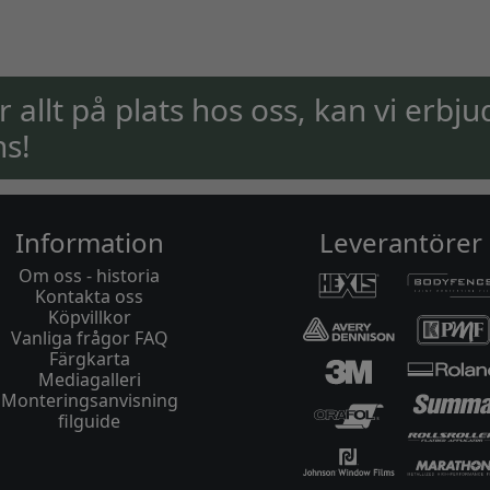
ar allt på plats hos oss, kan vi erbju
ns!
Information
Leverantörer
Om oss - historia
Kontakta oss
Köpvillkor
Vanliga frågor FAQ
Färgkarta
Mediagalleri
Monteringsanvisning
filguide