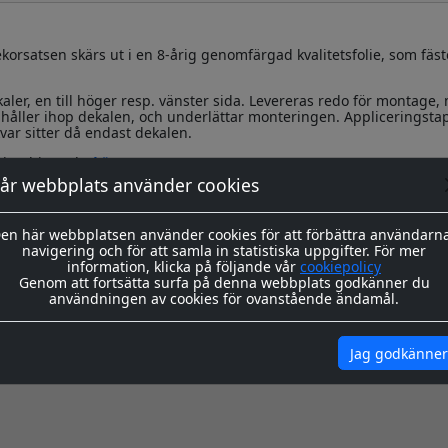
korsatsen skärs ut i en 8-årig genomfärgad kvalitetsfolie, som fäst
kaler, en till höger resp. vänster sida. Levereras redo för montage,
håller ihop dekalen, och underlättar monteringen. Appliceringsta
var sitter då endast dekalen.
ing hittar du
här
år webbplats använder cookies
igenom våra instrukioner före och efter montage
här
en här webbplatsen använder cookies för att förbättra användarn
navigering och för att samla in statistiska uppgifter. För mer
information, klicka på följande vår
cookiepolicy
Genom att fortsätta surfa på denna webbplats godkänner du
användningen av cookies för ovanstående ändamål.
Jag godkänner