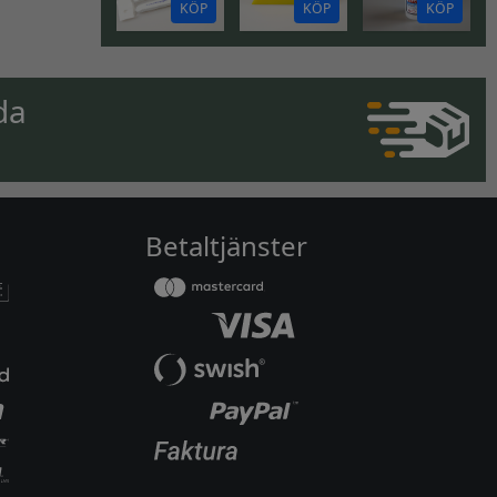
KÖP
KÖP
KÖP
da
Betaltjänster