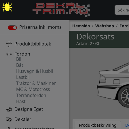
Hemsida
Webshop
Ford
Priserna inkl moms
Dekorsats
Produktbibliotek
Art.nr: 2790
Fordon
Bil
Båt
Husvagn & Husbil
Lastbil
Traktor & Maskiner
MC & Motocross
Terrängfordon
Häst
Designa Eget
Dekaler
Produktbeskrivning
D