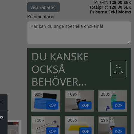
Pris/st:
128.00 SEK
Totalpris:
128.00 SEK
Visa rabatter
Priserna Exkl Moms
Kommentarer
DU KANSKE
OCKSÅ
SE
ALLA
BEHÖVER...
50:-
169:-
280:-
KÖP
KÖP
KÖP
as
100:-
365:-
69:-
KÖP
KÖP
KÖP