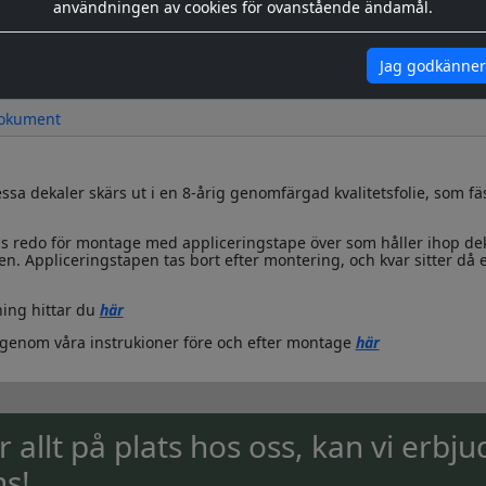
användningen av cookies för ovanstående ändamål.
Jag godkänner
okument
sa dekaler skärs ut i en 8-årig genomfärgad kvalitetsfolie, som fä
s redo för montage med appliceringstape över som håller ihop de
n. Appliceringstapen tas bort efter montering, och kvar sitter då 
ing hittar du
här
igenom våra instrukioner före och efter montage
här
ar allt på plats hos oss, kan vi erbju
ns!