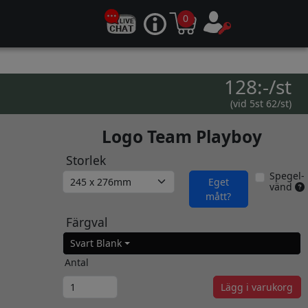
0
128:-/st
(vid 5st 62/st)
Logo Team Playboy
Storlek
Spegel-
Eget
vänd
mått?
Färgval
Svart Blank
Antal
Lägg i varukorg