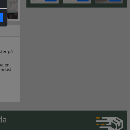
ster på
kalen,
endast
da