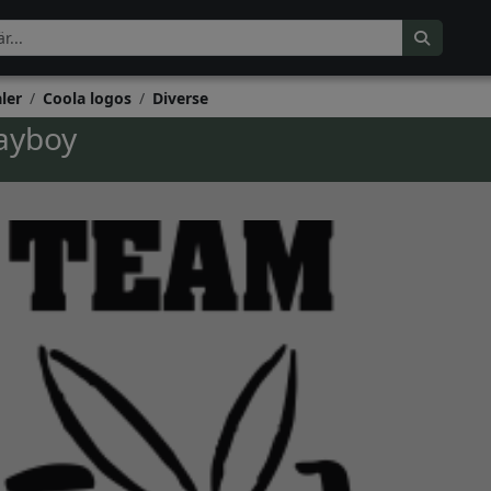
ler
Coola logos
Diverse
ayboy