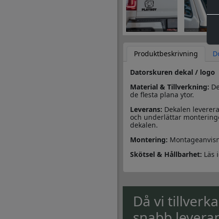
Produktbeskrivning
D
Datorskuren dekal / logo
Material & Tillverkning:
Des
de flesta plana ytor.
Leverans:
Dekalen leverera
och underlättar monteringe
dekalen.
Montering:
Montageanvisn
Skötsel & Hållbarhet:
Läs 
Då vi tillverk
snabb levera