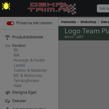
Hemsida
Webshop
Deka
Priserna inkl moms
Logo Team Pl
Produktbibliotek
Art.nr: 2667
Fordon
Bil
Båt
Husvagn & Husbil
Lastbil
Traktor & Maskiner
MC & Motocross
Terrängfordon
Häst
Designa Eget
Dekaler