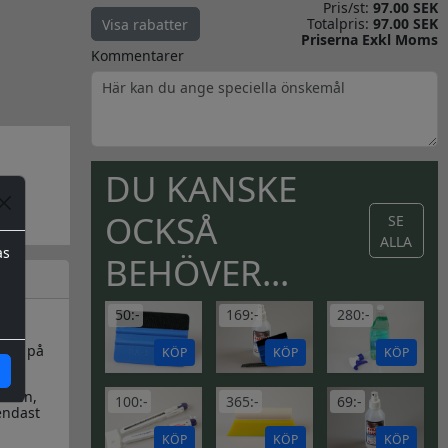
Pris/st:
97.00 SEK
Totalpris:
97.00 SEK
Visa rabatter
Priserna Exkl Moms
Kommentarer
DU KANSKE
OCKSÅ
SE
ALLA
as
BEHÖVER...
50:-
169:-
280:-
ster på
KÖP
KÖP
KÖP
kalen,
100:-
365:-
69:-
endast
KÖP
KÖP
KÖP