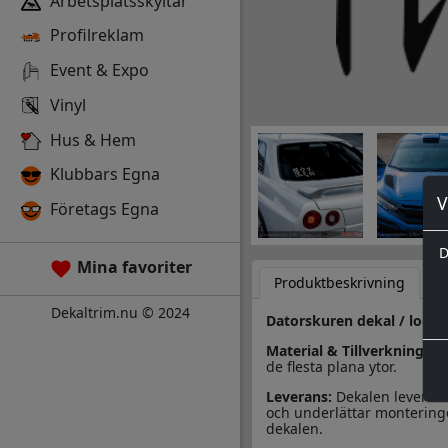
Arbetsplatsskyltar
Profilreklam
Event & Expo
Vinyl
Hus & Hem
Klubbars Egna
V
Företags Egna
D
Mina favoriter
Produktbeskrivning
D
Dekaltrim.nu © 2024
Datorskuren dekal / logo
Material & Tillverkning:
Des
de flesta plana ytor.
Leverans:
Dekalen leverera
och underlättar monteringe
dekalen.