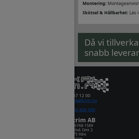
Montering:
Montageanvisn
Skötsel & Hållbarhet:
Läs 
Då vi tillverk
snabb levera
0381-67 12 00
order@dekaltrim.nu
Sms:
0700-436 000
Dekaltrim AB
Orgnr. 556768-1589
Rydsnäs Ind. Omr 2
573 75 Ydre
Sverige