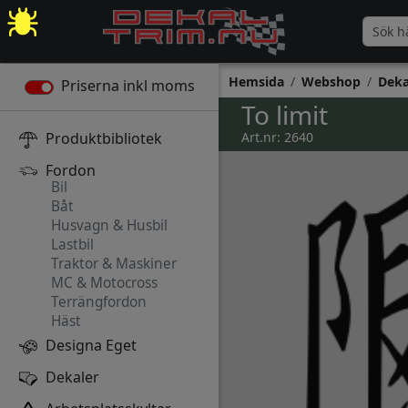
Hemsida
Webshop
Deka
Priserna inkl moms
To limit
Produktbibliotek
Art.nr: 2640
Fordon
Bil
Båt
Husvagn & Husbil
Lastbil
Traktor & Maskiner
MC & Motocross
Terrängfordon
Häst
Designa Eget
Dekaler