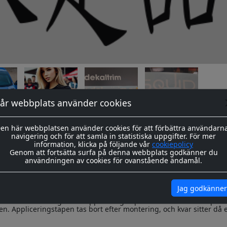
år webbplats använder cookies
en här webbplatsen använder cookies för att förbättra användarn
navigering och för att samla in statistiska uppgifter. För mer
okument
information, klicka på följande vår
cookiepolicy
Genom att fortsätta surfa på denna webbplats godkänner du
användningen av cookies för ovanstående ändamål.
sa dekaler skärs ut i en 8-årig genomfärgad kvalitetsfolie, som fä
Jag godkänner
s redo för montage med appliceringstape över som håller ihop de
n. Appliceringstapen tas bort efter montering, och kvar sitter då 