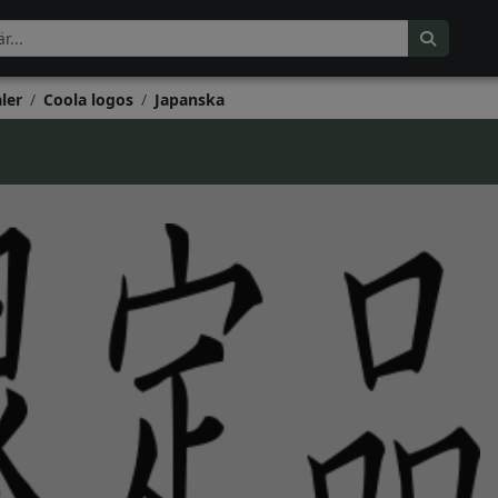
ler
Coola logos
Japanska