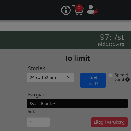
0
97:-/st
(vid 5st 55/st)
To limit
Storlek
Spegel-
Eget
vänd
mått?
Färgval
Svart Blank
Antal
Lägg i varukorg