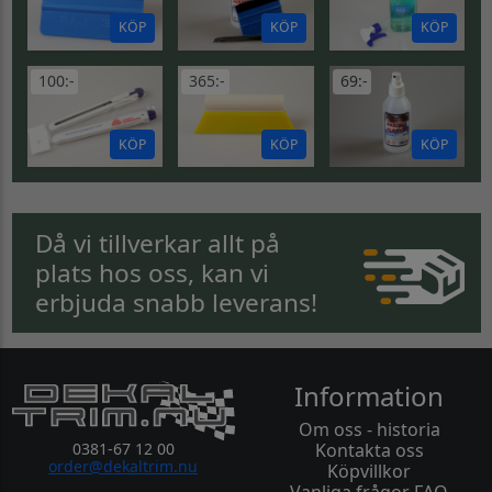
KÖP
KÖP
KÖP
100:-
365:-
69:-
KÖP
KÖP
KÖP
Då vi tillverkar allt på
plats hos oss, kan vi
erbjuda snabb leverans!
Information
Om oss - historia
0381-67 12 00
Kontakta oss
order@dekaltrim.nu
Köpvillkor