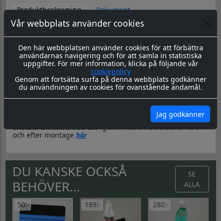
Produktbeskrivning
Dokument
Vår webbplats använder cookies
Datorskuren dekal / logo
Material & Tillverkning:
Dessa dekaler skärs ut i en 8-årig
Den här webbplatsen använder cookies för att förbättra
genomfärgad kvalitetsfolie, som fäster på de flesta plana
användarnas navigering och för att samla in statistiska
ytor.
uppgifter. För mer information, klicka på följande vår
cookiepolicy
Leverans:
Dekalen levereras redo för montage med
Genom att fortsätta surfa på denna webbplats godkänner
appliceringstape över som håller ihop dekalen, och
du användningen av cookies för ovanstående ändamål.
underlättar monteringen. Appliceringstapen tas bort efter
montering, och kvar sitter då endast dekalen.
Montering:
Montageanvisning hittar du
här
Jag godkänner
Skötsel & Hållbarhet:
Läs igenom våra instrukioner före
och efter montage
här
DU KANSKE OCKSÅ
SE
BEHÖVER...
ALLA
50:-
169:-
280:-