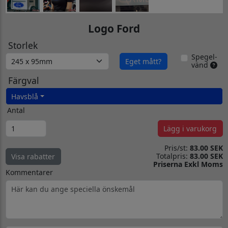
Logo Ford
Storlek
Spegel-
Eget mått?
vänd
Färgval
Havsblå
Antal
Lägg i varukorg
Pris/st:
83.00 SEK
Totalpris:
83.00 SEK
Visa rabatter
Priserna Exkl Moms
Kommentarer