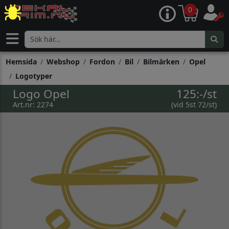
0
Hemsida
Webshop
Fordon
Bil
Bilmärken
Opel
Logotyper
Logo Opel
125:-/st
Art.nr: 2274
(vid 5st 72/st)