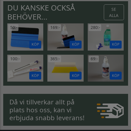
DU KANSKE OCKSÅ
SE
BEHÖVER...
ALLA
50:-
169:-
280:-
KÖP
KÖP
KÖP
100:-
365:-
69:-
KÖP
KÖP
KÖP
Då vi tillverkar allt på
plats hos oss, kan vi
erbjuda snabb leverans!