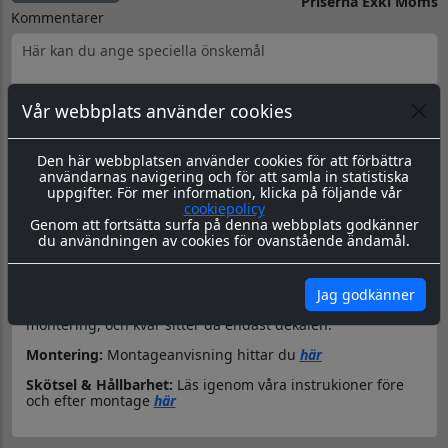
Priserna Exkl Moms
Kommentarer
Vår webbplats använder cookies
Produktbeskrivning
Dokument
Den här webbplatsen använder cookies för att förbättra
användarnas navigering och för att samla in statistiska
Datorskuren dekal / logo
uppgifter. För mer information, klicka på följande vår
cookiepolicy
Material & Tillverkning:
Dessa dekaler skärs ut i en 8-årig
Genom att fortsätta surfa på denna webbplats godkänner
genomfärgad kvalitetsfolie, som fäster på de flesta plana
du användningen av cookies för ovanstående ändamål.
ytor.
Leverans:
Dekalen levereras redo för montage med
appliceringstape över som håller ihop dekalen, och
Jag godkänner
underlättar monteringen. Appliceringstapen tas bort efter
montering, och kvar sitter då endast dekalen.
Montering:
Montageanvisning hittar du
här
Skötsel & Hållbarhet:
Läs igenom våra instrukioner före
och efter montage
här