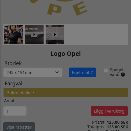
Logo Opel
Storlek
Spegel-
Eget mått?
vänd
Färgval
Guldmetallic
Antal
Lägg i varukorg
Pris/st:
125.00 SEK
Totalpris:
125.00 SEK
Visa rabatter