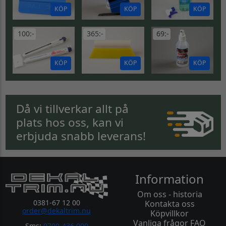
KÖP
KÖP
KÖP
100:-
365:-
69:-
KÖP
KÖP
KÖP
Då vi tillverkar allt på
plats hos oss, kan vi
erbjuda snabb leverans!
Information
Om oss - historia
0381-67 12 00
Kontakta oss
order@dekaltrim.nu
Köpvillkor
Vanliga frågor FAQ
Sms:
0700-436 000