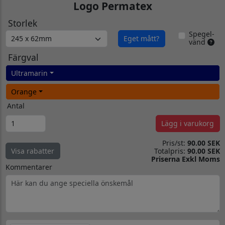
Logo Permatex
Storlek
Spegel-
Eget mått?
vänd
Färgval
Ultramarin
Orange
Antal
Lägg i varukorg
Pris/st:
90.00 SEK
Totalpris:
90.00 SEK
Visa rabatter
Priserna Exkl Moms
Kommentarer