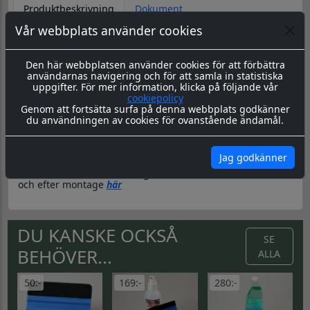
Produktbeskrivning
Dokument
Vår webbplats använder cookies
Datorskuren dekal / logo
Material & Tillverkning:
Dessa dekaler skärs ut i en 8-årig
Den här webbplatsen använder cookies för att förbättra
genomfärgad kvalitetsfolie, som fäster på de flesta plana
användarnas navigering och för att samla in statistiska
ytor.
uppgifter. För mer information, klicka på följande vår
cookiepolicy
Leverans:
Dekalen levereras redo för montage med
Genom att fortsätta surfa på denna webbplats godkänner
appliceringstape över som håller ihop dekalen, och
du användningen av cookies för ovanstående ändamål.
underlättar monteringen. Appliceringstapen tas bort efter
montering, och kvar sitter då endast dekalen.
Montering:
Montageanvisning hittar du
här
Jag godkänner
Skötsel & Hållbarhet:
Läs igenom våra instrukioner före
och efter montage
här
DU KANSKE OCKSÅ
SE
BEHÖVER...
ALLA
50:-
169:-
280:-