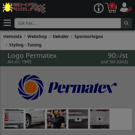
0
Hemsida
Webshop
Dekaler
Sponsorlogos
Styling - Tuning
Logo Permatex
90:-/st
Art.nr: 1945
(vid 5st 63/st)