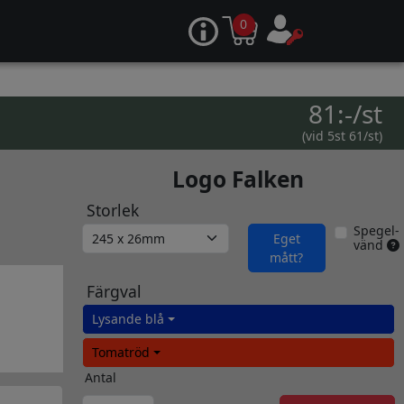
0
81:-/st
(vid 5st 61/st)
Logo Falken
Storlek
Spegel-
Eget
vänd
mått?
Färgval
Lysande blå
Tomatröd
Antal