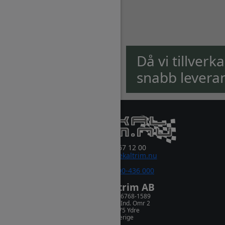
Då vi tillverk
snabb levera
0381-67 12 00
order@dekaltrim.nu
Sms:
0700-436 000
Dekaltrim AB
Orgnr. 556768-1589
Rydsnäs Ind. Omr 2
573 75 Ydre
Sverige