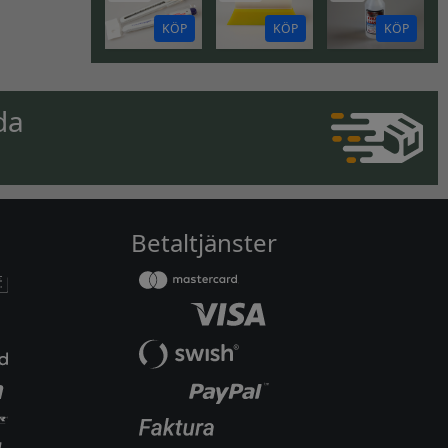
KÖP
KÖP
KÖP
da
Betaltjänster