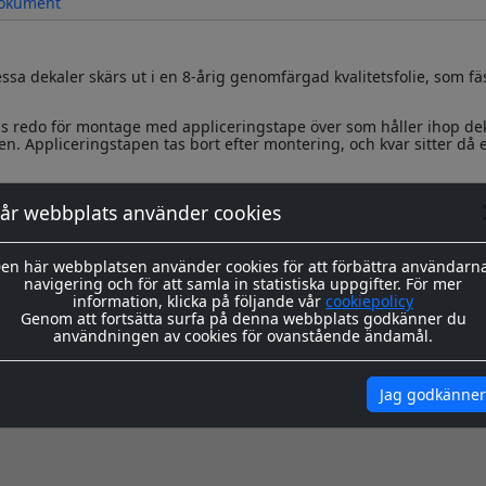
okument
sa dekaler skärs ut i en 8-årig genomfärgad kvalitetsfolie, som fä
s redo för montage med appliceringstape över som håller ihop de
n. Appliceringstapen tas bort efter montering, och kvar sitter då 
ing hittar du
här
år webbplats använder cookies
igenom våra instrukioner före och efter montage
här
en här webbplatsen använder cookies för att förbättra användarn
navigering och för att samla in statistiska uppgifter. För mer
information, klicka på följande vår
cookiepolicy
Genom att fortsätta surfa på denna webbplats godkänner du
användningen av cookies för ovanstående ändamål.
Jag godkänner