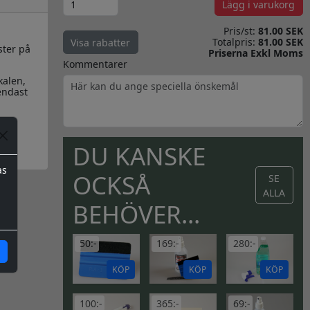
Lägg i varukorg
Pris/st:
81.00 SEK
Totalpris:
81.00 SEK
Visa rabatter
ster på
Priserna Exkl Moms
Kommentarer
kalen,
endast
DU KANSKE
as
OCKSÅ
SE
ALLA
BEHÖVER...
50:-
169:-
280:-
KÖP
KÖP
KÖP
100:-
365:-
69:-