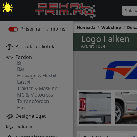
Hemsida
Webshop
Deka
Priserna inkl moms
Logo Falken
Produktbibliotek
Art.nr: 1884
Fordon
Bil
Båt
Husvagn & Husbil
Lastbil
Traktor & Maskiner
MC & Motocross
Terrängfordon
Häst
Designa Eget
Dekaler