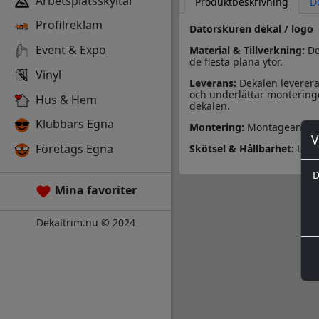
Arbetsplatsskyltar
Produktbeskrivning
D
Profilreklam
Datorskuren dekal / logo
Event & Expo
Material & Tillverkning:
Des
de flesta plana ytor.
Vinyl
Leverans:
Dekalen leverera
och underlättar monteringe
Hus & Hem
dekalen.
Klubbars Egna
Montering:
Montageanvisn
V
Företags Egna
Skötsel & Hållbarhet:
Läs 
D
Mina favoriter
Dekaltrim.nu © 2024