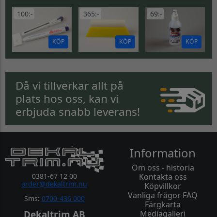
100:-
365:-
69:-
KÖP
KÖP
KÖP
Då vi tillverkar allt på
plats hos oss, kan vi
erbjuda snabb leverans!
Information
Om oss - historia
0381-67 12 00
Kontakta oss
order@dekaltrim.nu
Köpvillkor
Vanliga frågor FAQ
Sms:
0700-436 000
Färgkarta
Dekaltrim AB
Mediagalleri