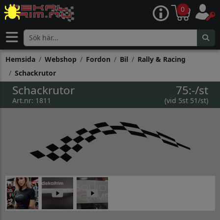
0
Hemsida
Webshop
Fordon
Bil
Rally & Racing
Schackrutor
Schackrutor
75:-/st
Art.nr: 1811
(vid 5st 51/st)