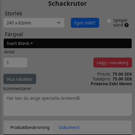
Schackrutor
Storlek
Spegel-
Eget mått?
vänd
Färgval
Svart Blank
Antal
Lägg i varukorg
Pris/st:
75.00 SEK
Totalpris:
75.00 SEK
Visa rabatter
Priserna Exkl Moms
Kommentarer
Produktbeskrivning
Dokument