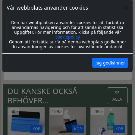
Datorskuren dekal / logo
Vår webbplats använder cookies
Material & Tillverkning:
Dessa dekaler skärs ut i en 8-årig
genomfärgad kvalitetsfolie, som fäster på de flesta plana
ytor.
Den här webbplatsen använder cookies för att förbättra
användarnas navigering och för att samla in statistiska
Leverans:
Dekalen levereras redo för montage med
uppgifter. För mer information, klicka på följande vår
appliceringstape över som håller ihop dekalen, och
cookiepolicy
underlättar monteringen. Appliceringstapen tas bort efter
Genom att fortsätta surfa på denna webbplats godkänner
montering, och kvar sitter då endast dekalen.
du användningen av cookies för ovanstående ändamål.
Montering:
Montageanvisning hittar du
här
Jag godkänner
Skötsel & Hållbarhet:
Läs igenom våra instrukioner före
och efter montage
här
DU KANSKE OCKSÅ
SE
BEHÖVER...
ALLA
50:-
169:-
280:-
KÖP
KÖP
KÖP