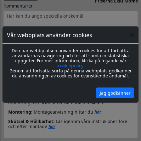
Priserna Exkl Moms
Kommentarer
Vår webbplats använder cookies
Produktbeskrivning
Dokument
Den här webbplatsen använder cookies för att förbättra
användarnas navigering och för att samla in statistiska
Datorskuren dekal / logo
uppgifter. För mer information, klicka på följande vår
cookiepolicy
Material & Tillverkning:
Dessa dekaler skärs ut i en 8-årig
Genom att fortsätta surfa på denna webbplats godkänner
genomfärgad kvalitetsfolie, som fäster på de flesta plana
du användningen av cookies för ovanstående ändamål.
ytor.
Leverans:
Dekalen levereras redo för montage med
appliceringstape över som håller ihop dekalen, och
Jag godkänner
underlättar monteringen. Appliceringstapen tas bort efter
montering, och kvar sitter då endast dekalen.
Montering:
Montageanvisning hittar du
här
Skötsel & Hållbarhet:
Läs igenom våra instrukioner före
och efter montage
här