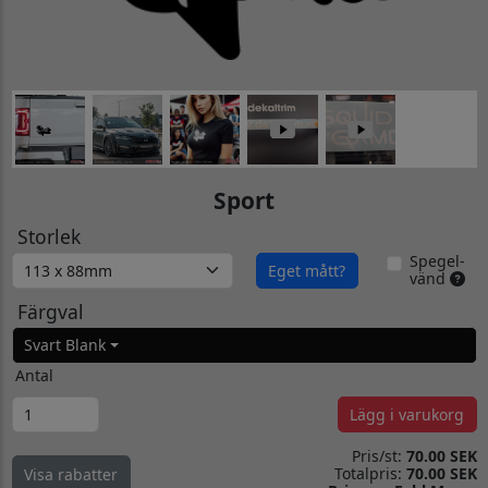
Sport
Storlek
Spegel-
Eget mått?
vänd
Färgval
Svart Blank
Antal
Lägg i varukorg
Pris/st:
70.00 SEK
Totalpris:
70.00 SEK
Visa rabatter