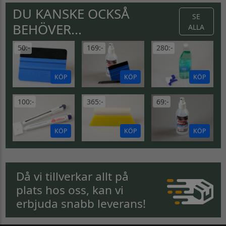
DU KANSKE OCKSÅ
SE
BEHÖVER...
ALLA
50:-
169:-
280:-
KÖP
KÖP
KÖP
100:-
365:-
69:-
KÖP
KÖP
KÖP
Då vi tillverkar allt på
plats hos oss, kan vi
erbjuda snabb leverans!