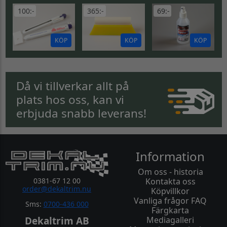
100:-
365:-
69:-
KÖP
KÖP
KÖP
Då vi tillverkar allt på
plats hos oss, kan vi
erbjuda snabb leverans!
Information
Om oss - historia
0381-67 12 00
Kontakta oss
order@dekaltrim.nu
Köpvillkor
Vanliga frågor FAQ
Sms:
0700-436 000
Färgkarta
Dekaltrim AB
Mediagalleri