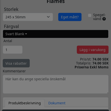
Flames
Storlek
Spegel-
Eget mått?
vänd
Färgval
Svart Blank
Antal
Lägg i varukorg
Pris/st:
74.00 SEK
Totalpris:
74.00 SEK
Visa rabatter
Priserna Exkl Moms
Kommentarer
Produktbeskrivning
Dokument