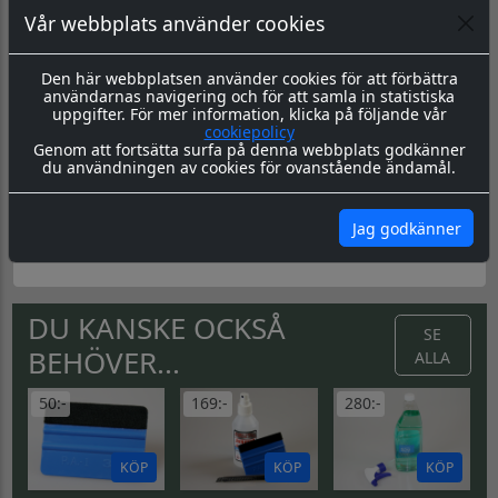
Datorskuren dekal / logo
Vår webbplats använder cookies
Material & Tillverkning:
Dessa dekaler skärs ut i en 8-årig
genomfärgad kvalitetsfolie, som fäster på de flesta plana
ytor.
Den här webbplatsen använder cookies för att förbättra
användarnas navigering och för att samla in statistiska
Leverans:
Dekalen levereras redo för montage med
uppgifter. För mer information, klicka på följande vår
appliceringstape över som håller ihop dekalen, och
cookiepolicy
underlättar monteringen. Appliceringstapen tas bort efter
Genom att fortsätta surfa på denna webbplats godkänner
montering, och kvar sitter då endast dekalen.
du användningen av cookies för ovanstående ändamål.
Montering:
Montageanvisning hittar du
här
Jag godkänner
Skötsel & Hållbarhet:
Läs igenom våra instrukioner före
och efter montage
här
DU KANSKE OCKSÅ
SE
BEHÖVER...
ALLA
50:-
169:-
280:-
KÖP
KÖP
KÖP