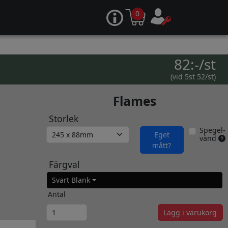
0
82:-/st
(vid 5st 52/st)
Flames
Storlek
Spegel-
Eget
vänd
mått?
Färgval
Svart Blank
Antal
Lägg i varukorg