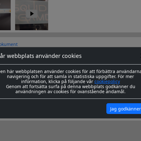
okument
år webbplats använder cookies
sa dekaler skärs ut i en 8-årig genomfärgad kvalitetsfolie, som fä
en här webbplatsen använder cookies för att förbättra användarn
navigering och för att samla in statistiska uppgifter. För mer
s redo för montage med appliceringstape över som håller ihop de
information, klicka på följande vår
cookiepolicy
n. Appliceringstapen tas bort efter montering, och kvar sitter då 
Genom att fortsätta surfa på denna webbplats godkänner du
användningen av cookies för ovanstående ändamål.
ing hittar du
här
Jag godkänner
igenom våra instrukioner före och efter montage
här