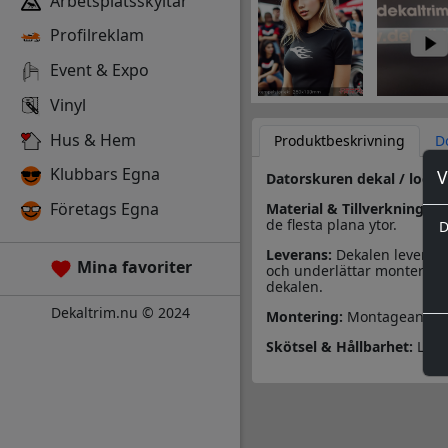
Arbetsplatsskyltar
Profilreklam
Event & Expo
Vinyl
Hus & Hem
Produktbeskrivning
D
Klubbars Egna
V
Datorskuren dekal / logo
Företags Egna
Material & Tillverkning:
Des
de flesta plana ytor.
D
Leverans:
Dekalen leverera
Mina favoriter
och underlättar monteringe
dekalen.
Dekaltrim.nu © 2024
Montering:
Montageanvisn
Skötsel & Hållbarhet:
Läs 