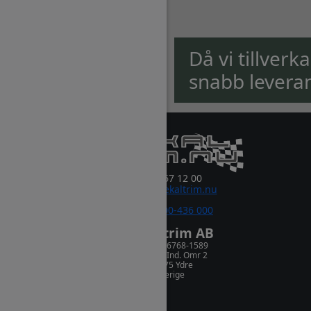
Då vi tillverk
snabb levera
0381-67 12 00
order@dekaltrim.nu
Sms:
0700-436 000
Dekaltrim AB
Orgnr. 556768-1589
Rydsnäs Ind. Omr 2
573 75 Ydre
Sverige