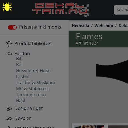
Hemsida
Webshop
Deka
Priserna inkl moms
Flames
Produktbibliotek
Art.nr: 1527
Fordon
Bil
Båt
Husvagn & Husbil
Lastbil
Traktor & Maskiner
MC & Motocross
Terrängfordon
Häst
Designa Eget
Dekaler