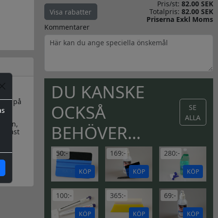
Pris/st:
82.00 SEK
Totalpris:
82.00 SEK
Visa rabatter
Priserna Exkl Moms
Kommentarer
DU KANSKE
ster på
OCKSÅ
SE
as
ALLA
kalen,
BEHÖVER...
endast
50:-
169:-
280:-
KÖP
KÖP
KÖP
100:-
365:-
69:-
KÖP
KÖP
KÖP