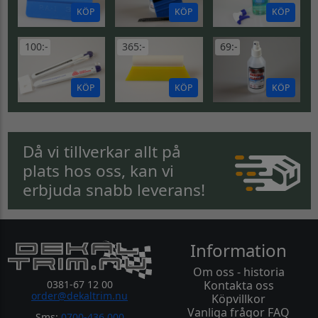
KÖP
KÖP
KÖP
100:-
365:-
69:-
KÖP
KÖP
KÖP
Då vi tillverkar allt på
plats hos oss, kan vi
erbjuda snabb leverans!
Information
Om oss - historia
0381-67 12 00
Kontakta oss
order@dekaltrim.nu
Köpvillkor
Vanliga frågor FAQ
Sms:
0700-436 000