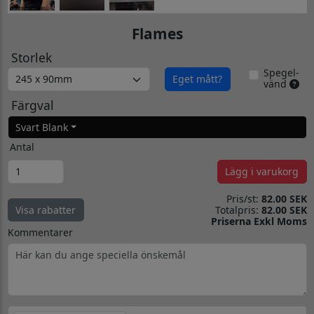
Flames
Storlek
Spegel-
Eget mått?
vänd
Färgval
Svart Blank
Antal
Lägg i varukorg
Pris/st:
82.00 SEK
Totalpris:
82.00 SEK
Visa rabatter
Priserna Exkl Moms
Kommentarer