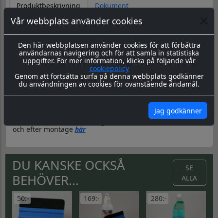
Produktbeskrivning
Dokument
Vår webbplats använder cookies
Datorskuren dekal / logo
Material & Tillverkning:
Dessa dekaler skärs ut i en 8-årig
Den här webbplatsen använder cookies för att förbättra
genomfärgad kvalitetsfolie, som fäster på de flesta plana
användarnas navigering och för att samla in statistiska
ytor.
uppgifter. För mer information, klicka på följande vår
cookiepolicy
Leverans:
Dekalen levereras redo för montage med
Genom att fortsätta surfa på denna webbplats godkänner
appliceringstape över som håller ihop dekalen, och
du användningen av cookies för ovanstående ändamål.
underlättar monteringen. Appliceringstapen tas bort efter
montering, och kvar sitter då endast dekalen.
Montering:
Montageanvisning hittar du
här
Jag godkänner
Skötsel & Hållbarhet:
Läs igenom våra instrukioner före
och efter montage
här
DU KANSKE OCKSÅ
SE
BEHÖVER...
ALLA
50:-
169:-
280:-