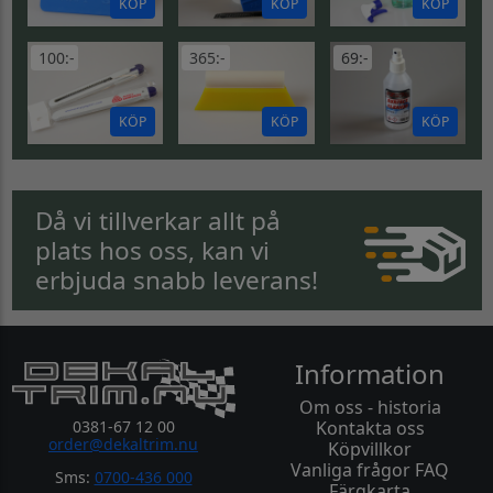
KÖP
KÖP
KÖP
100:-
365:-
69:-
KÖP
KÖP
KÖP
Då vi tillverkar allt på
plats hos oss, kan vi
erbjuda snabb leverans!
Information
Om oss - historia
0381-67 12 00
Kontakta oss
order@dekaltrim.nu
Köpvillkor
Vanliga frågor FAQ
Sms:
0700-436 000
Färgkarta