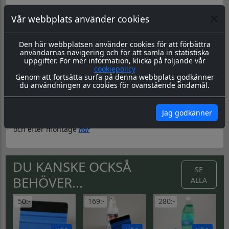
Datorskuren dekorsats
Vår webbplats använder cookies
Material & Tillverkning:
Dekorsatsen skärs ut i en 8-årig
genomfärgad kvalitetsfolie, som fäster på de flesta plana
ytor.
Den här webbplatsen använder cookies för att förbättra
användarnas navigering och för att samla in statistiska
Leverans:
Det ingår två dekaler, en till höger resp. vänster
uppgifter. För mer information, klicka på följande vår
sida. Levereras redo för montage, med appliceringstape
cookiepolicy
över som håller ihop dekalen, och underlättar
Genom att fortsätta surfa på denna webbplats godkänner
monteringen. Appliceringstapen tas bort efter montering,
du användningen av cookies för ovanstående ändamål.
och kvar sitter då endast dekalen.
Montering:
Montageanvisning hittar du
här
Jag godkänner
Skötsel & Hållbarhet:
Läs igenom våra instrukioner före
och efter montage
här
DU KANSKE OCKSÅ
SE
BEHÖVER...
ALLA
50:-
169:-
280:-