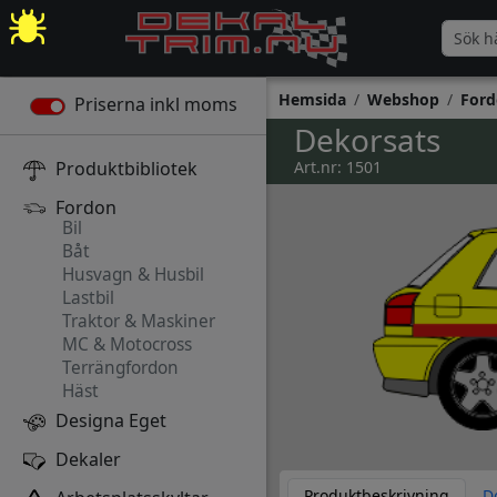
Hemsida
Webshop
Ford
Priserna inkl moms
Dekorsats
Produktbibliotek
Art.nr: 1501
Fordon
Bil
Båt
Husvagn & Husbil
Lastbil
Traktor & Maskiner
MC & Motocross
Terrängfordon
Häst
Designa Eget
Dekaler
Produktbeskrivning
D