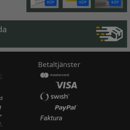
KÖP
KÖP
KÖP
da
Betaltjänster