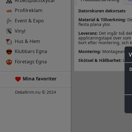
Arbetsplatsskyltar
Profilreklam
Datorskuren dekorsats
Material & Tillverkning:
De
Event & Expo
flesta plana ytor.
Vinyl
Leverans:
Det ingår två de
appliceringstape över som 
Hus & Hem
bort efter montering, och k
Klubbars Egna
Montering:
Montageanvisn
V
Skötsel & Hållbarhet:
Läs 
Företags Egna
D
Mina favoriter
Dekaltrim.nu © 2024