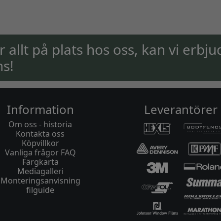
ar allt på plats hos oss, kan vi erbju
ns!
Information
Leverantörer
Om oss - historia
Kontakta oss
Köpvillkor
Vanliga frågor FAQ
Färgkarta
Mediagalleri
Monteringsanvisning
filguide