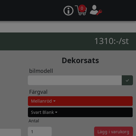
0
1310:-/st
Dekorsats
bilmodell
Färgval
Mellanröd
Svart Blank
Antal
Lägg i varukorg