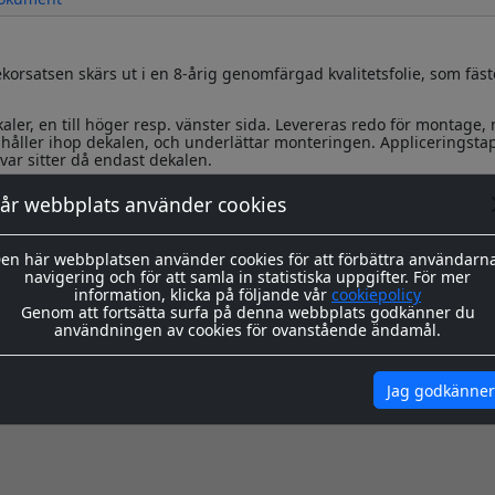
korsatsen skärs ut i en 8-årig genomfärgad kvalitetsfolie, som fäst
kaler, en till höger resp. vänster sida. Levereras redo för montage,
håller ihop dekalen, och underlättar monteringen. Appliceringsta
var sitter då endast dekalen.
ing hittar du
här
år webbplats använder cookies
igenom våra instrukioner före och efter montage
här
en här webbplatsen använder cookies för att förbättra användarn
navigering och för att samla in statistiska uppgifter. För mer
information, klicka på följande vår
cookiepolicy
Genom att fortsätta surfa på denna webbplats godkänner du
användningen av cookies för ovanstående ändamål.
Jag godkänner