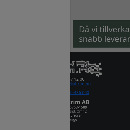
Då vi tillverk
snabb levera
0381-67 12 00
order@dekaltrim.nu
Sms:
0700-436 000
Dekaltrim AB
Orgnr. 556768-1589
Rydsnäs Ind. Omr 2
573 75 Ydre
Sverige