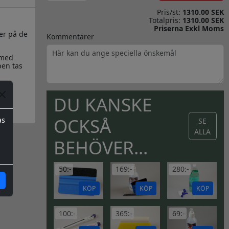
Pris/st:
1310.00 SEK
Totalpris:
1310.00 SEK
Priserna Exkl Moms
er på de
Kommentarer
 med
pen tas
DU KANSKE
OCKSÅ
as
SE
ALLA
BEHÖVER...
50:-
169:-
280:-
KÖP
KÖP
KÖP
100:-
365:-
69:-