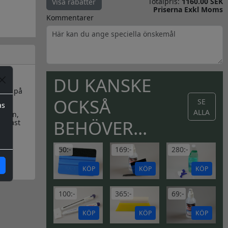
Totalpris:
1160.00 SEK
Visa rabatter
Priserna Exkl Moms
Kommentarer
DU KANSKE
ster på
OCKSÅ
SE
as
ALLA
kalen,
BEHÖVER...
endast
50:-
169:-
280:-
KÖP
KÖP
KÖP
100:-
365:-
69:-
KÖP
KÖP
KÖP