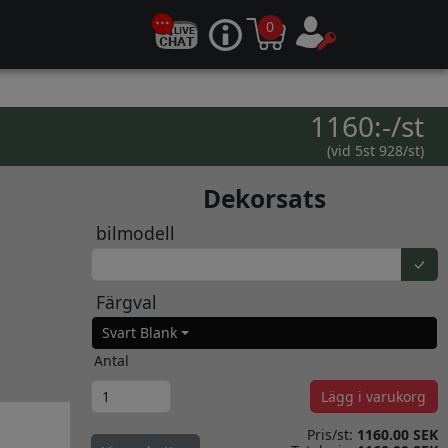
0
1160:-/st
(vid 5st 928/st)
Dekorsats
bilmodell
Färgval
Svart Blank
Antal
Lägg i varukorg
Pris/st:
1160.00 SEK