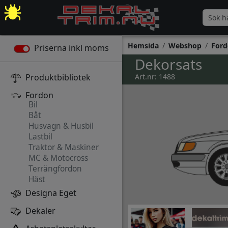
Hemsida
Webshop
Ford
Priserna inkl moms
Dekorsats
Produktbibliotek
Art.nr: 1488
Fordon
Bil
Båt
Husvagn & Husbil
Lastbil
Traktor & Maskiner
MC & Motocross
Terrängfordon
Häst
Designa Eget
Dekaler