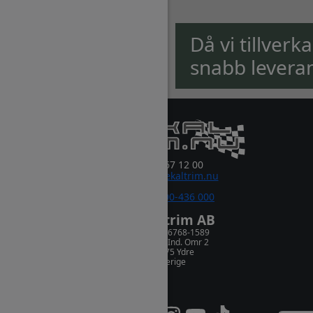
Då vi tillverk
snabb levera
0381-67 12 00
order@dekaltrim.nu
Sms:
0700-436 000
Dekaltrim AB
Orgnr. 556768-1589
Rydsnäs Ind. Omr 2
573 75 Ydre
Sverige