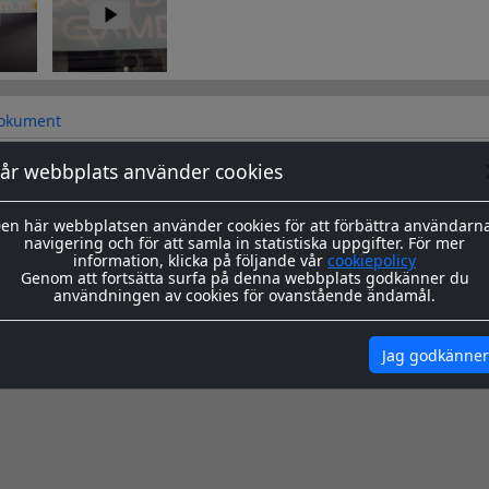
okument
år webbplats använder cookies
sa dekaler skärs ut i en 8-årig genomfärgad kvalitetsfolie, som fä
en här webbplatsen använder cookies för att förbättra användarn
navigering och för att samla in statistiska uppgifter. För mer
s redo för montage med appliceringstape över som håller ihop de
information, klicka på följande vår
cookiepolicy
n. Appliceringstapen tas bort efter montering, och kvar sitter då 
Genom att fortsätta surfa på denna webbplats godkänner du
användningen av cookies för ovanstående ändamål.
ing hittar du
här
igenom våra instrukioner före och efter montage
här
Jag godkänner