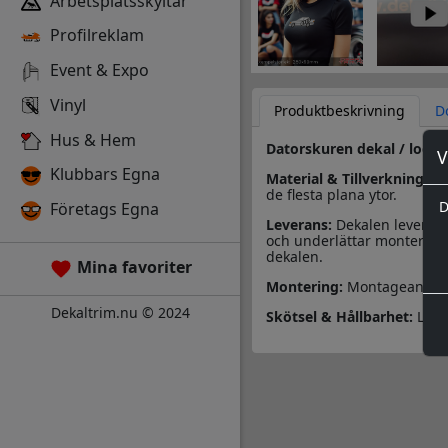
Arbetsplatsskyltar
Profilreklam
Event & Expo
Vinyl
Produktbeskrivning
D
Hus & Hem
Datorskuren dekal / logo
V
Klubbars Egna
Material & Tillverkning:
Des
de flesta plana ytor.
D
Företags Egna
Leverans:
Dekalen leverera
och underlättar monteringe
dekalen.
Mina favoriter
Montering:
Montageanvisn
Dekaltrim.nu © 2024
Skötsel & Hållbarhet:
Läs 