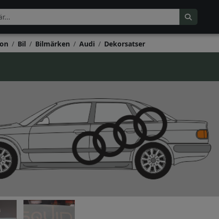
on
Bil
Bilmärken
Audi
Dekorsatser