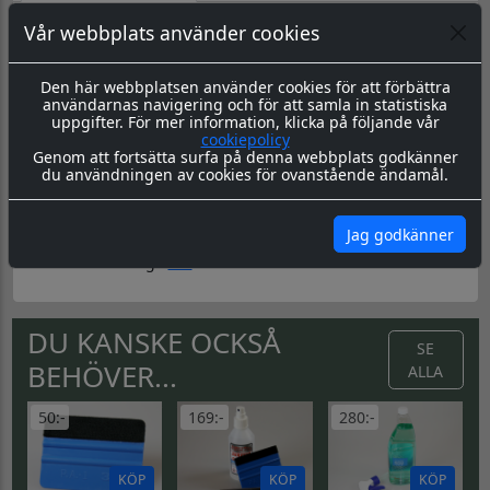
Datorskuren dekal / logo
Vår webbplats använder cookies
Material & Tillverkning:
Dessa dekaler skärs ut i en 8-årig
genomfärgad kvalitetsfolie, som fäster på de flesta plana
Den här webbplatsen använder cookies för att förbättra
ytor.
användarnas navigering och för att samla in statistiska
uppgifter. För mer information, klicka på följande vår
Leverans:
Dekalen levereras redo för montage med
cookiepolicy
appliceringstape över som håller ihop dekalen, och
Genom att fortsätta surfa på denna webbplats godkänner
underlättar monteringen. Appliceringstapen tas bort efter
du användningen av cookies för ovanstående ändamål.
montering, och kvar sitter då endast dekalen.
Montering:
Montageanvisning hittar du
här
Jag godkänner
Skötsel & Hållbarhet:
Läs igenom våra instrukioner före
och efter montage
här
DU KANSKE OCKSÅ
SE
BEHÖVER...
ALLA
50:-
169:-
280:-
KÖP
KÖP
KÖP