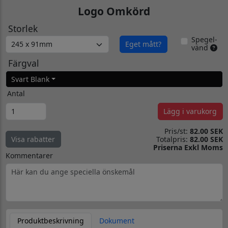
Logo Omkörd
Storlek
Spegel-
Eget mått?
vänd
Färgval
Svart Blank
Antal
Lägg i varukorg
Pris/st:
82.00 SEK
Totalpris:
82.00 SEK
Visa rabatter
Priserna Exkl Moms
Kommentarer
Produktbeskrivning
Dokument