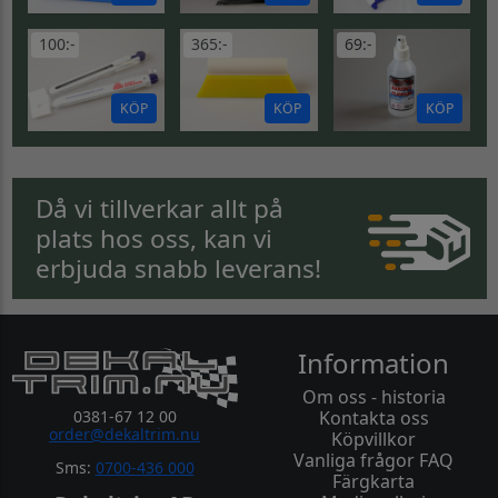
100:-
365:-
69:-
KÖP
KÖP
KÖP
Då vi tillverkar allt på
plats hos oss, kan vi
erbjuda snabb leverans!
Information
Om oss - historia
0381-67 12 00
Kontakta oss
order@dekaltrim.nu
Köpvillkor
Vanliga frågor FAQ
Sms:
0700-436 000
Färgkarta