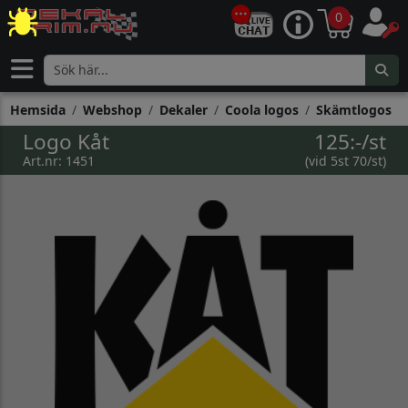
0
Hemsida
Webshop
Dekaler
Coola logos
Skämtlogos
Logo Kåt
125:-/st
Art.nr: 1451
(vid 5st 70/st)