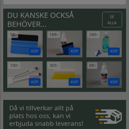
DU KANSKE OCKSÅ
SE
BEHÖVER...
ALLA
50:-
169:-
280:-
KÖP
KÖP
KÖP
100:-
365:-
69:-
KÖP
KÖP
KÖP
Då vi tillverkar allt på
plats hos oss, kan vi
erbjuda snabb leverans!