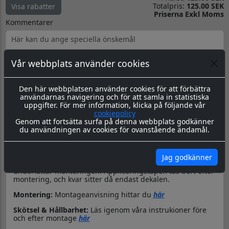
Totalpris:
125.00 SEK
Visa rabatter
Priserna Exkl Moms
Kommentarer
Vår webbplats använder cookies
Produktbeskrivning
Dokument
Den här webbplatsen använder cookies för att förbättra
användarnas navigering och för att samla in statistiska
uppgifter. För mer information, klicka på följande vår
Datorskuren dekal / logo
cookiepolicy
Genom att fortsätta surfa på denna webbplats godkänner
Material & Tillverkning:
Dessa dekaler skärs ut i en 8-årig
du användningen av cookies för ovanstående ändamål.
genomfärgad kvalitetsfolie, som fäster på de flesta plana
ytor.
Leverans:
Dekalen levereras redo för montage med
Jag godkänner
appliceringstape över som håller ihop dekalen, och
underlättar monteringen. Appliceringstapen tas bort efter
montering, och kvar sitter då endast dekalen.
Montering:
Montageanvisning hittar du
här
Skötsel & Hållbarhet:
Läs igenom våra instrukioner före
och efter montage
här