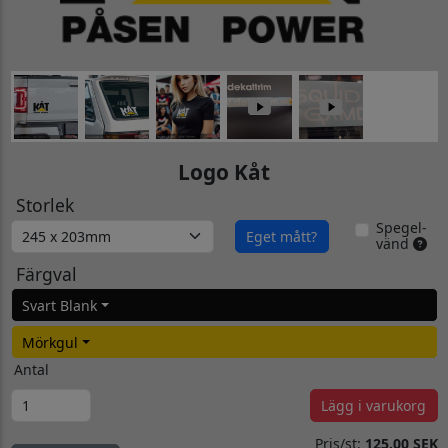
Logo Kåt
Storlek
Spegel-
Eget mått?
vänd
Färgval
Svart Blank
Mörkgul
Antal
Lägg i varukorg
Pris/st:
125.00 SEK