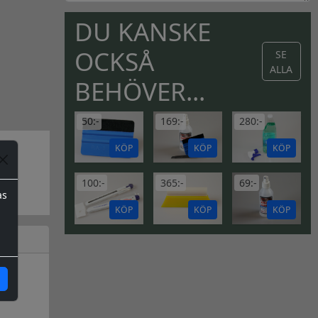
DU KANSKE
OCKSÅ
SE
ALLA
BEHÖVER...
50:-
169:-
280:-
KÖP
KÖP
KÖP
100:-
365:-
69:-
as
KÖP
KÖP
KÖP