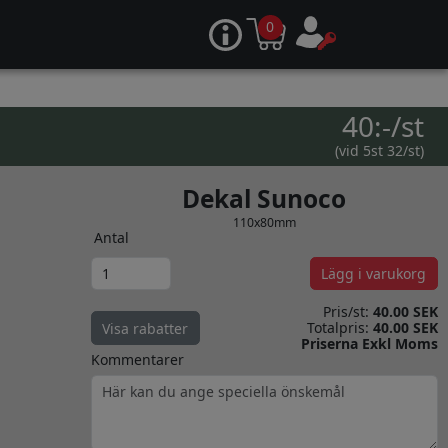
0
40:-/st
(vid 5st 32/st)
Dekal Sunoco
110x80mm
Antal
Lägg i varukorg
Pris/st:
40.00 SEK
Totalpris:
40.00 SEK
Visa rabatter
Priserna Exkl Moms
Kommentarer