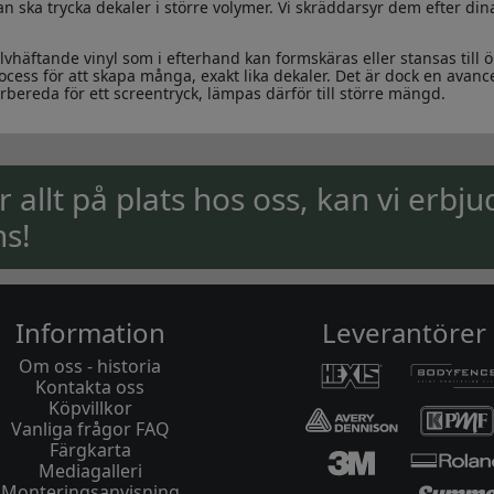
ska trycka dekaler i större volymer. Vi skräddarsyr dem efter din
lvhäftande vinyl som i efterhand kan formskäras eller stansas till 
ocess för att skapa många, exakt lika dekaler. Det är dock en avan
rbereda för ett screentryck, lämpas därför till större mängd.
ar allt på plats hos oss, kan vi erbju
ns!
Information
Leverantörer
Om oss - historia
Kontakta oss
Köpvillkor
Vanliga frågor FAQ
Färgkarta
Mediagalleri
Monteringsanvisning