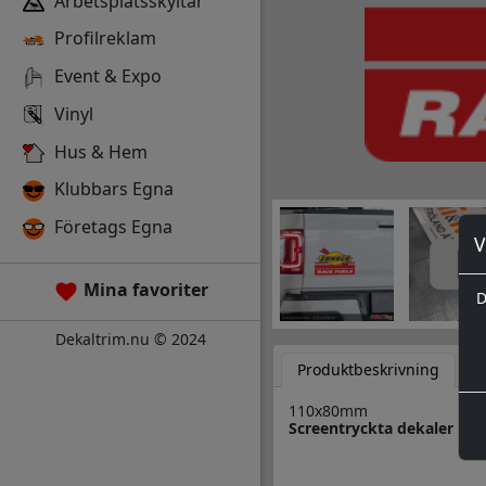
Arbetsplatsskyltar
Profilreklam
Event & Expo
Vinyl
Hus & Hem
Klubbars Egna
Företags Egna
V
Mina favoriter
D
Dekaltrim.nu © 2024
Produktbeskrivning
D
110x80mm
Screentryckta dekaler