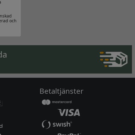
a
önskad
cerad och
da
Betaltjänster