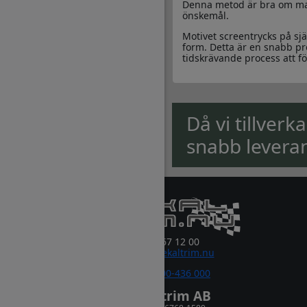
Denna metod är bra om man 
önskemål.
Motivet screentrycks på sjä
form. Detta är en snabb pr
tidskrävande process att fö
Då vi tillverk
snabb levera
0381-67 12 00
order@dekaltrim.nu
Sms:
0700-436 000
Dekaltrim AB