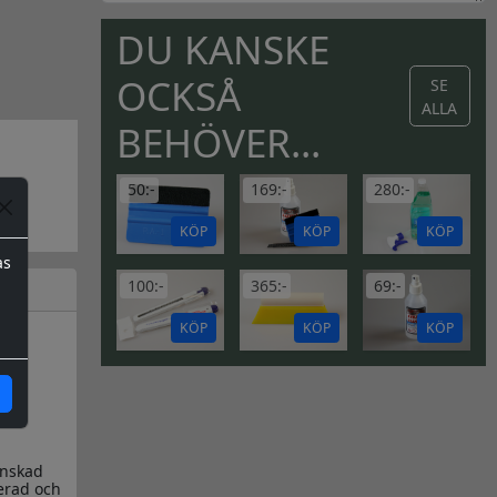
DU KANSKE
OCKSÅ
SE
ALLA
BEHÖVER...
50:-
169:-
280:-
KÖP
KÖP
KÖP
as
100:-
365:-
69:-
KÖP
KÖP
KÖP
a
önskad
cerad och