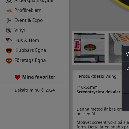
Arbetsplatsskyltar
Profilreklam
Event & Expo
Vinyl
Hus & Hem
Klubbars Egna
V
Företags Egna
D
Produktbeskrivning
D
Mina favoriter
110x65mm
Dekaltrim.nu © 2024
Screentryckta dekaler
Denna metod är bra om man 
önskemål.
Motivet screentrycks på sjä
form. Detta är en snabb pr