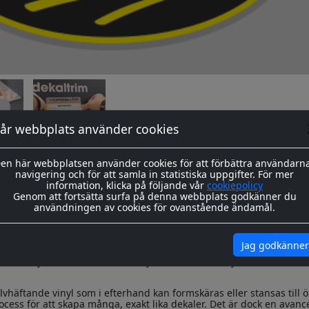
år webbplats använder cookies
en här webbplatsen använder cookies för att förbättra användarn
navigering och för att samla in statistiska uppgifter. För mer
okument
information, klicka på följande vår
cookiepolicy
Genom att fortsätta surfa på denna webbplats godkänner du
användningen av cookies för ovanstående ändamål.
Jag godkänner
ska trycka dekaler i större volymer. Vi skräddarsyr dem efter din
lvhäftande vinyl som i efterhand kan formskäras eller stansas till 
ocess för att skapa många, exakt lika dekaler. Det är dock en avan