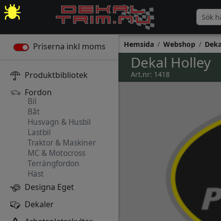
Hemsida
Webshop
Deka
Priserna inkl moms
Dekal Holley
Produktbibliotek
Art.nr: 1418
Fordon
Bil
Båt
Husvagn & Husbil
Lastbil
Traktor & Maskiner
MC & Motocross
Terrängfordon
Häst
Designa Eget
Dekaler