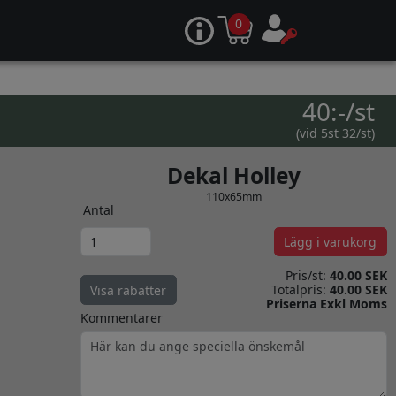
0
40:-/st
(vid 5st 32/st)
Dekal Holley
110x65mm
Antal
Lägg i varukorg
Pris/st:
40.00 SEK
Totalpris:
40.00 SEK
Visa rabatter
Priserna Exkl Moms
Kommentarer