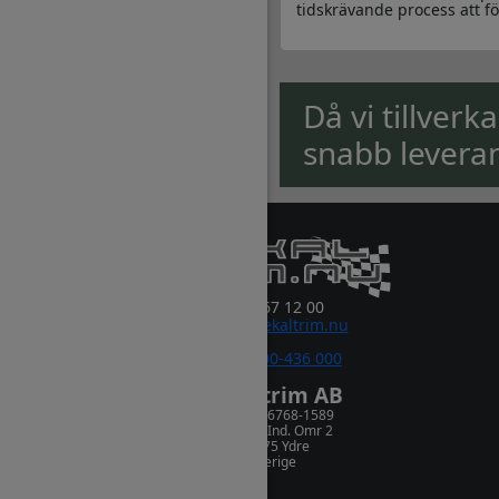
tidskrävande process att fö
Då vi tillverk
snabb levera
0381-67 12 00
order@dekaltrim.nu
Sms:
0700-436 000
Dekaltrim AB
Orgnr. 556768-1589
Rydsnäs Ind. Omr 2
573 75 Ydre
Sverige