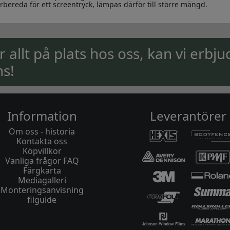
rbereda för ett screentryck, lämpas därför till större mängd.
ar allt på plats hos oss, kan vi erbju
ns!
Information
Leverantörer
Om oss - historia
Kontakta oss
Köpvillkor
Vanliga frågor FAQ
Färgkarta
Mediagalleri
Monteringsanvisning
filguide