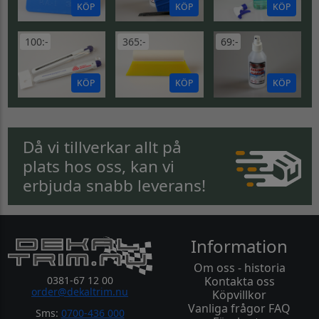
KÖP
KÖP
KÖP
100:-
365:-
69:-
KÖP
KÖP
KÖP
Då vi tillverkar allt på
plats hos oss, kan vi
erbjuda snabb leverans!
Information
Om oss - historia
0381-67 12 00
Kontakta oss
order@dekaltrim.nu
Köpvillkor
Vanliga frågor FAQ
Sms:
0700-436 000