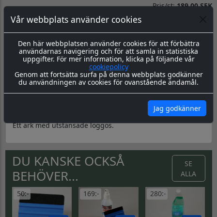
Pris/st:
189.00 SEK
Totalpris:
189.00 SEK
Vår webbplats använder cookies
Priserna Exkl Moms
Kommentarer
Den här webbplatsen använder cookies för att förbättra
användarnas navigering och för att samla in statistiska
uppgifter. För mer information, klicka på följande vår
cookiepolicy
Genom att fortsätta surfa på denna webbplats godkänner
du användningen av cookies för ovanstående ändamål.
Produktbeskrivning
Dokument
Jag godkänner
Dekalark 300x460mm. Logotyperna är stansade efter den
vita tunna linjen.
Ett ark med utstansade loggos.
DU KANSKE OCKSÅ
SE
BEHÖVER...
ALLA
50:-
169:-
280:-