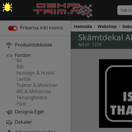
Hemsida
Webshop
Deka
Priserna inkl moms
Skämtdekal All 
Produktbibliotek
Art.nr: 1274
Fordon
Bil
Båt
Husvagn & Husbil
Lastbil
Traktor & Maskiner
MC & Motocross
Terrängfordon
Häst
Designa Eget
Dekaler