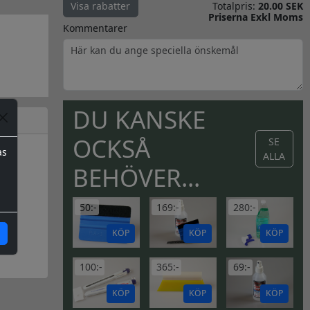
Totalpris:
20.00 SEK
Visa rabatter
Priserna Exkl Moms
Kommentarer
DU KANSKE
OCKSÅ
SE
as
ALLA
BEHÖVER...
50:-
169:-
280:-
KÖP
KÖP
KÖP
100:-
365:-
69:-
KÖP
KÖP
KÖP