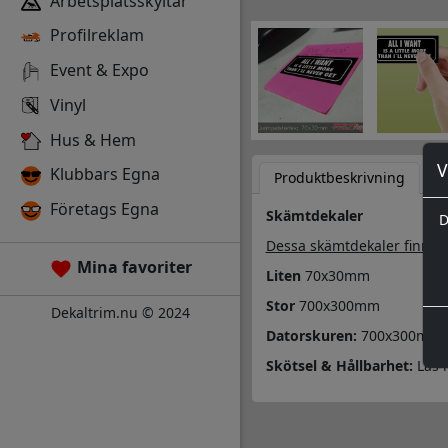
Arbetsplatsskyltar
Profilreklam
Event & Expo
Vinyl
Hus & Hem
V
Klubbars Egna
Produktbeskrivning
D
Företags Egna
Skämtdekaler
D
Dessa skämtdekaler finns i 
Mina favoriter
Liten
70x30mm
Stor
700x300mm
Dekaltrim.nu © 2024
Datorskuren:
700x300mm
Skötsel & Hållbarhet:
Läs 