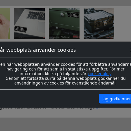
år webbplats använder cookies
okument
en här webbplatsen använder cookies för att förbättra användarn
navigering och för att samla in statistiska uppgifter. För mer
tre varianter:
information, klicka på följande vår
cookiepolicy
Genom att fortsätta surfa på denna webbplats godkänner du
användningen av cookies för ovanstående ändamål.
utan
bakgrund, utskuren i vit blank folie.
Jag godkänner
igenom våra instrukioner före och efter montage
här