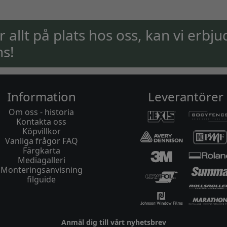
ar allt på plats hos oss, kan vi erbju
ns!
Information
Leverantörer
Om oss - historia
Kontakta oss
Köpvillkor
Vanliga frågor FAQ
Färgkarta
Mediagalleri
Monteringsanvisning
filguide
Anmäl dig till vårt nyhetsbrev