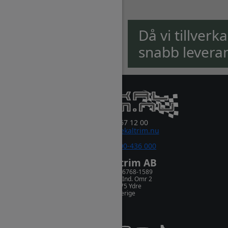
Då vi tillverk
snabb levera
0381-67 12 00
order@dekaltrim.nu
Sms:
0700-436 000
Dekaltrim AB
Orgnr. 556768-1589
Rydsnäs Ind. Omr 2
573 75 Ydre
Sverige