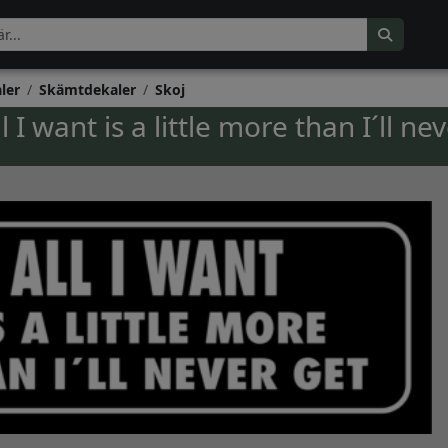
ler
Skämtdekaler
Skoj
I want is a little more than I´ll ne