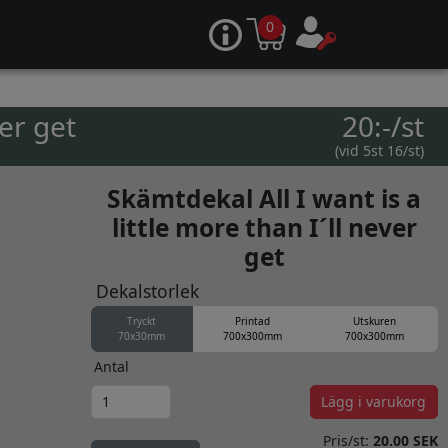
0
ver get
20:-/st
(vid 5st 16/st)
Skämtdekal All I want is a
little more than I´ll never
get
Dekalstorlek
Tryckt
Printad
Utskuren
70x30mm
700x300mm
700x300mm
Antal
Lägg i varukorg
Pris/st:
20.00 SEK