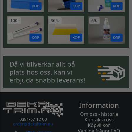
KÖP
KÖP
KÖP
100:-
365:-
69:-
KÖP
KÖP
KÖP
Då vi tillverkar allt på
plats hos oss, kan vi
erbjuda snabb leverans!
Information
Om oss - historia
0381-67 12 00
Kontakta oss
order@dekaltrim.nu
Köpvillkor
Vanliga frågor FAQ