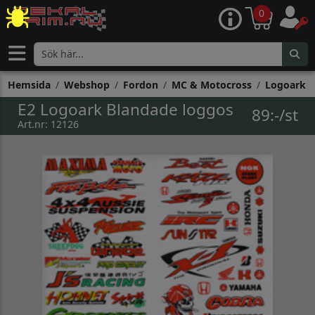
0
Hemsida
Webshop
Fordon
MC & Motocross
Logoark
E2 Logoark Blandade loggos
89:-/st
Art.nr: 12126