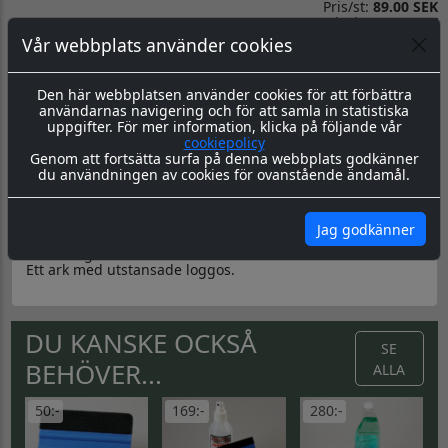
Pris/st:
89.00 SEK
Totalpris:
89.00 SEK
Priserna Exkl Moms
Vår webbplats använder cookies
Kommentarer
Den här webbplatsen använder cookies för att förbättra
användarnas navigering och för att samla in statistiska
uppgifter. För mer information, klicka på följande vår
cookiepolicy
Genom att fortsätta surfa på denna webbplats godkänner
du användningen av cookies för ovanstående ändamål.
Produktbeskrivning
Dokument
Dekalark 26x17cm. Blandade logotyper på dekalark.
Jag godkänner
dekalerna är utstansade. Inte samma höga kvalité som på
våra övriga dekaler.
Ett ark med utstansade loggos.
DU KANSKE OCKSÅ
SE
BEHÖVER...
ALLA
50:-
169:-
280:-