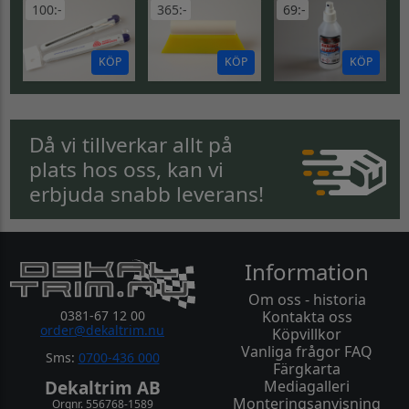
100:-
365:-
69:-
KÖP
KÖP
KÖP
Då vi tillverkar allt på
plats hos oss, kan vi
erbjuda snabb leverans!
Information
Om oss - historia
0381-67 12 00
Kontakta oss
order@dekaltrim.nu
Köpvillkor
Vanliga frågor FAQ
Sms:
0700-436 000
Färgkarta
Dekaltrim AB
Mediagalleri
Monteringsanvisning
Orgnr. 556768-1589