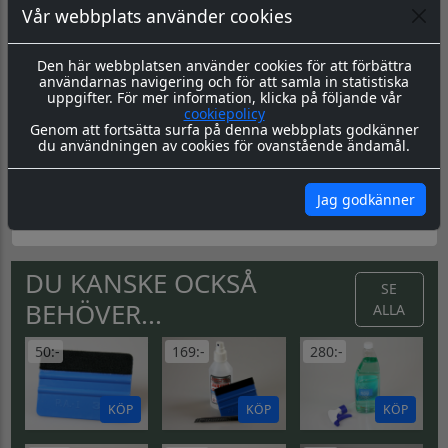
Vår webbplats använder cookies
Skämtdekaler
Dessa skämtdekaler finns i tre varianter:
Den här webbplatsen använder cookies för att förbättra
användarnas navigering och för att samla in statistiska
Liten
70x30mm
uppgifter. För mer information, klicka på följande vår
cookiepolicy
Stor
700x300mm
Genom att fortsätta surfa på denna webbplats godkänner
du användningen av cookies för ovanstående ändamål.
Datorskuren:
700x300mm
utan
bakgrund, utskuren i vit
blank folie.
Skötsel & Hållbarhet:
Läs igenom våra instrukioner före
Jag godkänner
och efter montage
här
DU KANSKE OCKSÅ
SE
BEHÖVER...
ALLA
50:-
169:-
280:-
KÖP
KÖP
KÖP