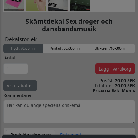
Skämtdekal Sex droger och
dansbandsmusik
Dekalstorlek
Tryckt 70x30mm
Printad 700x300mm
Utskuren 700x300mm
Antal
Lägg i varukorg
Pris/st:
20.00 SEK
Totalpris:
20.00 SEK
Visa rabatter
Priserna Exkl Moms
Kommentarer
Produktbeskrivning
Dokument