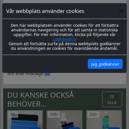
Vår webbplats använder cookies
Material & Tillverkning:
Dessa dekaler skärs ut i en 8-årig
genomfärgad kvalitetsfolie. Storleken är universal men går
att få i önskad storlek. ange detta i kommentarer på
Den här webbplatsen använder cookies för att förbättra
beställning.
användarnas navigering och för att samla in statistiska
uppgifter. För mer information, klicka på följande vår
Leverans:
Dekalerna levereras redo för montage med
cookiepolicy
appliceringstape över som håller ihop dekalen, och
Genom att fortsätta surfa på denna webbplats godkänner
underlättar monteringen. Appliceringstapen tas bort efter
du användningen av cookies för ovanstående ändamål.
montering, och kvar sitter då endast dekalen.
Montering:
Montageanvisning hittar du
här
Jag godkänner
Skötsel & Hållbarhet:
Läs igenom våra instrukioner före
och efter montage
här
DU KANSKE OCKSÅ
SE
BEHÖVER...
ALLA
50:-
169:-
280:-