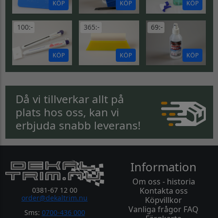
KÖP
KÖP
KÖP
100:-
365:-
69:-
KÖP
KÖP
KÖP
Då vi tillverkar allt på
plats hos oss, kan vi
erbjuda snabb leverans!
Information
Om oss - historia
0381-67 12 00
Kontakta oss
order@dekaltrim.nu
Köpvillkor
Vanliga frågor FAQ
Sms:
0700-436 000