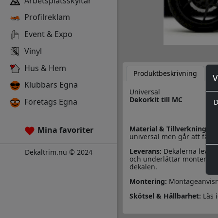
Arbetsplatsskyltar
Profilreklam
Event & Expo
Vinyl
Hus & Hem
Produktbeskrivning
D
V
Klubbars Egna
Universal
Dekorkit till MC
Företags Egna
D
Material & Tillverkning:
De
Mina favoriter
universal men går att få i 
Leverans:
Dekalerna levere
Dekaltrim.nu © 2024
och underlättar monteringe
dekalen.
Montering:
Montageanvisn
Skötsel & Hållbarhet:
Läs 