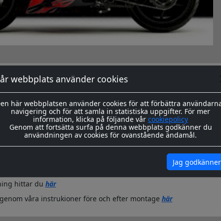
okument
år webbplats använder cookies
en här webbplatsen använder cookies för att förbättra användarn
navigering och för att samla in statistiska uppgifter. För mer
information, klicka på följande vår
cookiepolicy
Genom att fortsätta surfa på denna webbplats godkänner du
ssa dekaler skärs ut i en 8-årig genomfärgad kvalitetsfolie. Storlek
användningen av cookies för ovanstående ändamål.
önskad storlek. ange detta i kommentarer på beställning.
ras redo för montage med appliceringstape över som håller ihop 
n. Appliceringstapen tas bort efter montering, och kvar sitter då 
Jag godkänner
ing hittar du
här
igenom våra instrukioner före och efter montage
här