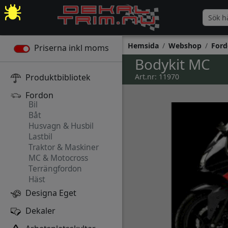
Hemsida
Webshop
Ford
Priserna inkl moms
Bodykit MC
Produktbibliotek
Art.nr: 11970
Fordon
Bil
Båt
Husvagn & Husbil
Lastbil
Traktor & Maskiner
MC & Motocross
Terrängfordon
Häst
Designa Eget
Dekaler