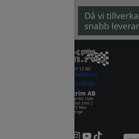
Då vi tillverk
snabb levera
0381-67 12 00
order@dekaltrim.nu
Sms:
0700-436 000
Dekaltrim AB
Orgnr. 556768-1589
Rydsnäs Ind. Omr 2
573 75 Ydre
Sverige