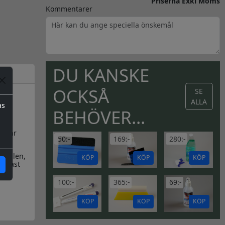
Priserna Exkl Moms
Kommentarer
DU KANSKE
OCKSÅ
SE
ALLA
as
BEHÖVER...
en är
50:-
169:-
280:-
dekalen,
KÖP
KÖP
KÖP
endast
100:-
365:-
69:-
KÖP
KÖP
KÖP