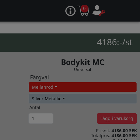
0
4186:-/st
Bodykit MC
Universal
Färgval
Mellanröd
Silver Metallic
Antal
Lägg i varukorg
Pris/st:
4186.00 SEK
Totalpris:
4186.00 SEK