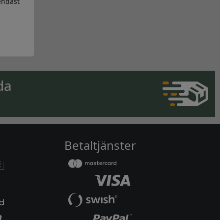
endast
da
Betaltjänster