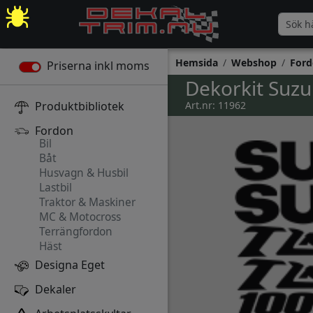
Hemsida
Webshop
Ford
Priserna inkl moms
Dekorkit Suzu
Produktbibliotek
Art.nr: 11962
Fordon
Bil
Båt
Husvagn & Husbil
Lastbil
Traktor & Maskiner
MC & Motocross
Terrängfordon
Häst
Designa Eget
Dekaler