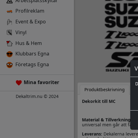
Arbetsplatsskyltar
Profilreklam
Event & Expo
Vinyl
Hus & Hem
Klubbars Egna
Företags Egna
V
Mina favoriter
D
Produktbeskrivning
D
Dekaltrim.nu © 2024
Dekorkit till MC
Material & Tillverkning:
De
universal men går att få i 
Leverans:
Dekalerna levere