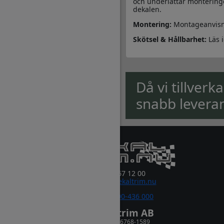
och underlättar monteringe
dekalen.
Montering:
Montageanvisn
Skötsel & Hållbarhet:
Läs 
Då vi tillverk
snabb levera
0381-67 12 00
order@dekaltrim.nu
Sms:
0700-436 000
Dekaltrim AB
Orgnr. 556768-1589