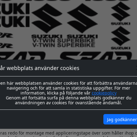
år webbplats använder cookies
en här webbplatsen använder cookies för att förbättra användarn
navigering och för att samla in statistiska uppgifter. För mer
okument
information, klicka på följande vår
cookiepolicy
Genom att fortsätta surfa på denna webbplats godkänner du
användningen av cookies för ovanstående ändamål.
ssa dekaler skärs ut i en 8-årig genomfärgad kvalitetsfolie. Storlek
Jag godkänner
önskad storlek. ange detta i kommentarer på beställning.
ras redo för montage med appliceringstape över som håller ihop 