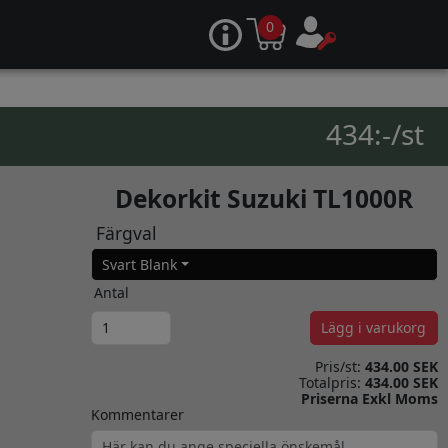
0
434:-/st
Dekorkit Suzuki TL1000R
Färgval
Svart Blank
Antal
Lägg i varukorg
Pris/st:
434.00 SEK
Totalpris:
434.00 SEK
Priserna Exkl Moms
Kommentarer