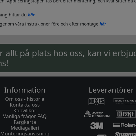
n. Appliceringstapen tas bort efter montering, och kvar sitter då 
ing hittar du
här
igenom våra instrukioner före och efter montage
här
ar allt på plats hos oss, kan vi erbju
ns!
Information
Leverantörer
Om oss - historia
Kontakta oss
Köpvillkor
Vanliga frågor FAQ
Färgkarta
Mediagalleri
Monteringsanvisning