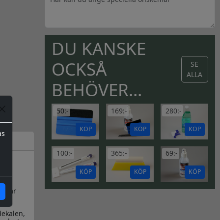
DU KANSKE
OCKSÅ
SE
ALLA
BEHÖVER...
50:-
169:-
280:-
KÖP
KÖP
KÖP
as
100:-
365:-
69:-
KÖP
KÖP
KÖP
en är
dekalen,