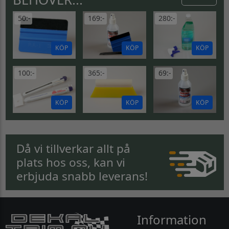
50:-
169:-
280:-
KÖP
KÖP
KÖP
100:-
365:-
69:-
KÖP
KÖP
KÖP
Då vi tillverkar allt på
plats hos oss, kan vi
erbjuda snabb leverans!
Information