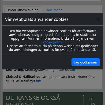
Produktbeskrivning
Dokument
Vår webbplats använder cookies
Dekorkit till MC
Den här webbplatsen använder cookies för att förbättra
Material & Tillverkning:
Dessa dekaler skärs ut i en 8-årig
användarnas navigering och för att samla in statistiska
genomfärgad kvalitetsfolie. Storleken är universal men går
uppgifter. För mer information, klicka på följande vår
att få i önskad storlek. ange detta i kommentarer på
cookiepolicy
beställning.
Genom att fortsätta surfa på denna webbplats godkänner
du användningen av cookies för ovanstående ändamål.
Leverans:
Dekalerna levereras redo för montage med
appliceringstape över som håller ihop dekalen, och
underlättar monteringen. Appliceringstapen tas bort efter
Jag godkänner
montering, och kvar sitter då endast dekalen.
Montering:
Montageanvisning hittar du
här
Skötsel & Hållbarhet:
Läs igenom våra instrukioner före
och efter montage
här
DU KANSKE OCKSÅ
SE
BEHÖVER...
ALLA