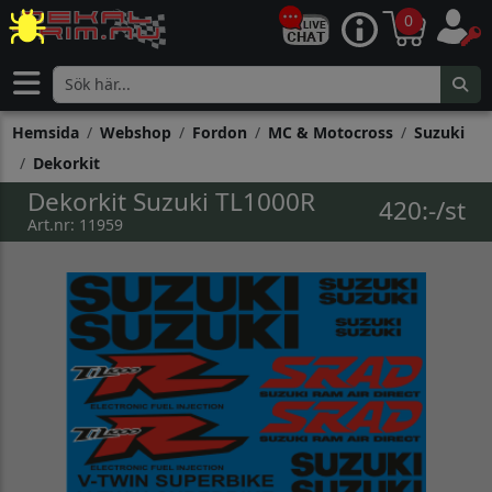
0
Hemsida
Webshop
Fordon
MC & Motocross
Suzuki
Dekorkit
Dekorkit Suzuki TL1000R
420:-/st
Art.nr: 11959