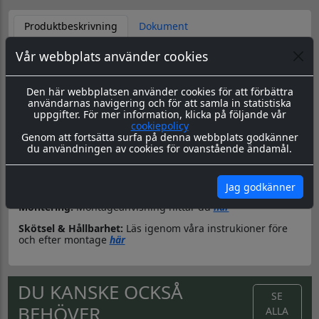
Produktbeskrivning
Dokument
Dekorkit till MC
Vår webbplats använder cookies
Den här webbplatsen använder cookies för att förbättra
Material & Tillverkning:
Dessa dekaler skärs ut i en 8-årig
användarnas navigering och för att samla in statistiska
genomfärgad kvalitetsfolie. Storleken är universal men går
uppgifter. För mer information, klicka på följande vår
att få i önskad storlek. ange detta i kommentarer på
cookiepolicy
beställning.
Genom att fortsätta surfa på denna webbplats godkänner
du användningen av cookies för ovanstående ändamål.
Leverans:
Dekalerna levereras redo för montage med
appliceringstape över som håller ihop dekalen, och
underlättar monteringen. Appliceringstapen tas bort efter
montering, och kvar sitter då endast dekalen.
Jag godkänner
Montering:
Montageanvisning hittar du
här
Skötsel & Hållbarhet:
Läs igenom våra instrukioner före
och efter montage
här
DU KANSKE OCKSÅ
SE
BEHÖVER...
ALLA