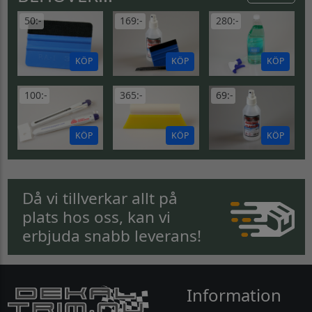
50:-
169:-
280:-
KÖP
KÖP
KÖP
100:-
365:-
69:-
KÖP
KÖP
KÖP
Då vi tillverkar allt på
plats hos oss, kan vi
erbjuda snabb leverans!
Information