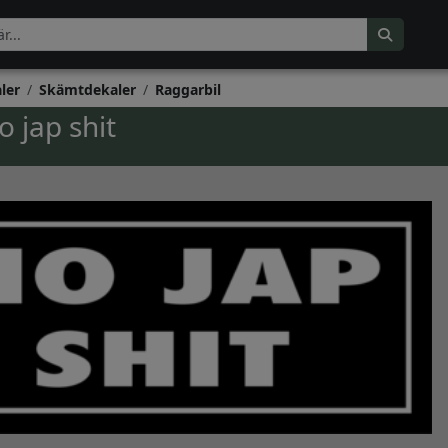
ler
Skämtdekaler
Raggarbil
 jap shit