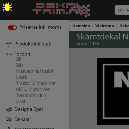
Hemsida
Webshop
Deka
Priserna inkl moms
Skämtdekal No
Produktbibliotek
Art.nr: 1185
Fordon
Bil
Båt
Husvagn & Husbil
Lastbil
Traktor & Maskiner
MC & Motocross
Terrängfordon
Häst
Designa Eget
Dekaler