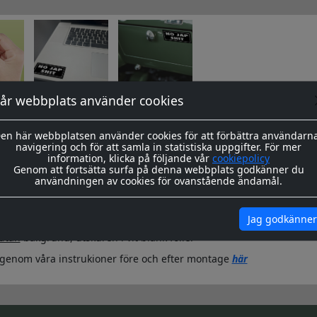
år webbplats använder cookies
okument
en här webbplatsen använder cookies för att förbättra användarn
navigering och för att samla in statistiska uppgifter. För mer
information, klicka på följande vår
cookiepolicy
Genom att fortsätta surfa på denna webbplats godkänner du
tre varianter:
användningen av cookies för ovanstående ändamål.
Jag godkänner
utan
bakgrund, utskuren i vit blank folie.
igenom våra instrukioner före och efter montage
här