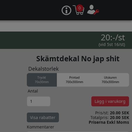
0
20:-/st
(vid 5st 16/st)
Skämtdekal No jap shit
Dekalstorlek
Tryckt
Printad
Utskuren
70x30mm
700x300mm
700x300mm
Antal
Lägg i varukorg
Pris/st:
20.00 SEK
Totalpris:
20.00 SEK
Visa rabatter
Priserna Exkl Moms
Kommentarer