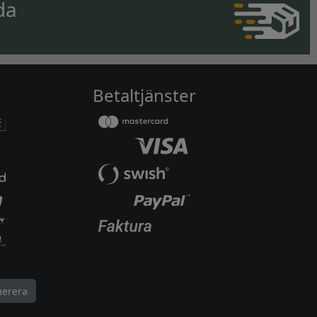
da
Betaltjänster
erera