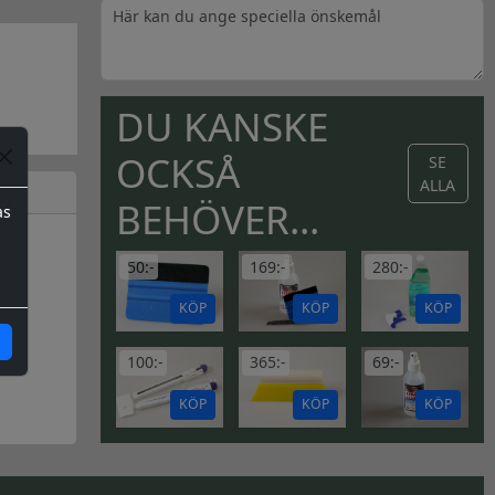
DU KANSKE
OCKSÅ
SE
ALLA
BEHÖVER...
as
50:-
169:-
280:-
KÖP
KÖP
KÖP
100:-
365:-
69:-
KÖP
KÖP
KÖP