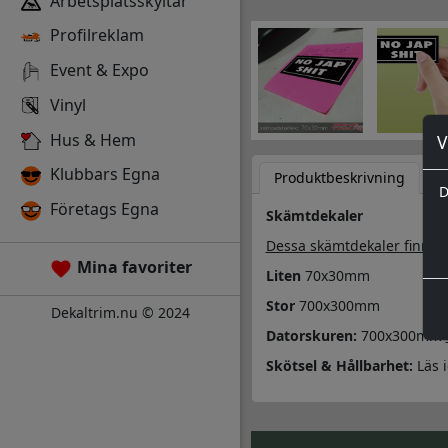
Arbetsplatsskyltar
Profilreklam
Event & Expo
Vinyl
Hus & Hem
V
Klubbars Egna
Produktbeskrivning
D
D
Företags Egna
Skämtdekaler
Dessa skämtdekaler finns i 
Mina favoriter
Liten
70x30mm
Stor
700x300mm
Dekaltrim.nu © 2024
Datorskuren:
700x300mm
Skötsel & Hållbarhet:
Läs 