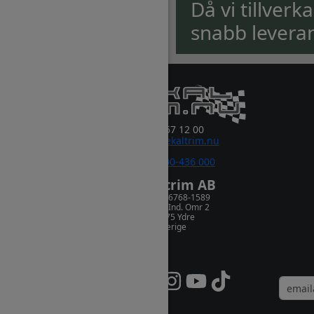
Då vi tillverk
snabb levera
0381-67 12 00
order@dekaltrim.nu
Sms:
0700-436 000
Dekaltrim AB
Orgnr. 556768-1589
Rydsnäs Ind. Omr 2
573 75 Ydre
Sverige