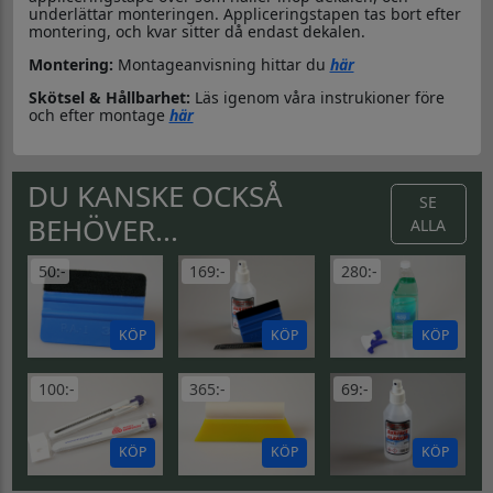
underlättar monteringen. Appliceringstapen tas bort efter
montering, och kvar sitter då endast dekalen.
Montering:
Montageanvisning hittar du
här
Skötsel & Hållbarhet:
Läs igenom våra instrukioner före
och efter montage
här
DU KANSKE OCKSÅ
SE
BEHÖVER...
ALLA
50:-
169:-
280:-
KÖP
KÖP
KÖP
100:-
365:-
69:-
KÖP
KÖP
KÖP