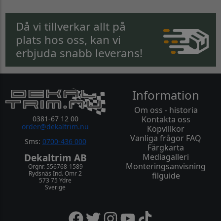
Då vi tillverkar allt på
plats hos oss, kan vi
erbjuda snabb leverans!
Information
Om oss - historia
0381-67 12 00
Kontakta oss
order@dekaltrim.nu
Köpvillkor
Vanliga frågor FAQ
Sms:
0700-436 000
Färgkarta
Dekaltrim AB
Mediagalleri
Monteringsanvisning
Orgnr. 556768-1589
Rydsnäs Ind. Omr 2
filguide
573 75 Ydre
Sverige