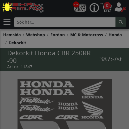
0
Hemsida
Webshop
Fordon
MC & Motocross
Honda
Dekorkit
Dekorkit Honda CBR 250RR
387:-/st
-90
Art.nr: 11847