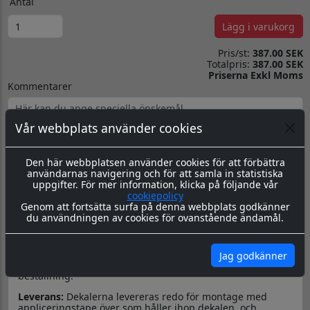
Antal
Lägg i varukorg
Pris/st:
387.00 SEK
Totalpris:
387.00 SEK
Priserna Exkl Moms
Kommentarer
Vår webbplats använder cookies
Den här webbplatsen använder cookies för att förbättra
användarnas navigering och för att samla in statistiska
Produktbeskrivning
Dokument
uppgifter. För mer information, klicka på följande vår
cookiepolicy
Dekorkit till MC
Genom att fortsätta surfa på denna webbplats godkänner
du användningen av cookies för ovanstående ändamål.
Material & Tillverkning:
Dessa dekaler skärs ut i en 8-årig
genomfärgad kvalitetsfolie. Storleken är universal men går
Jag godkänner
att få i önskad storlek. ange detta i kommentarer på
beställning.
Leverans:
Dekalerna levereras redo för montage med
appliceringstape över som håller ihop dekalen, och