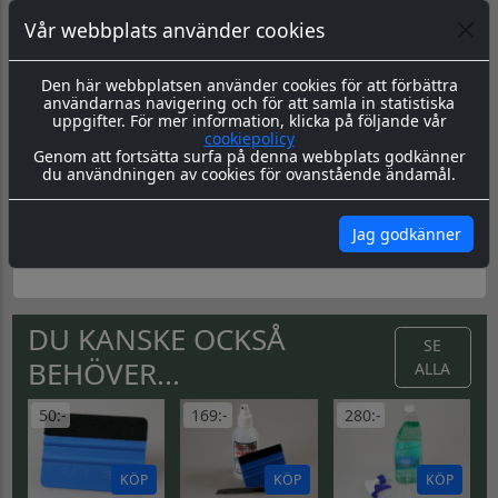
Vår webbplats använder cookies
Material & Tillverkning:
Dessa dekaler skärs ut i en 8-årig
genomfärgad kvalitetsfolie. Storleken är universal men går
att få i önskad storlek. ange detta i kommentarer på
Den här webbplatsen använder cookies för att förbättra
beställning.
användarnas navigering och för att samla in statistiska
Leverans:
Dekalerna levereras redo för montage med
uppgifter. För mer information, klicka på följande vår
appliceringstape över som håller ihop dekalen, och
cookiepolicy
underlättar monteringen. Appliceringstapen tas bort efter
Genom att fortsätta surfa på denna webbplats godkänner
montering, och kvar sitter då endast dekalen.
du användningen av cookies för ovanstående ändamål.
Montering:
Montageanvisning hittar du
här
Jag godkänner
Skötsel & Hållbarhet:
Läs igenom våra instrukioner före
och efter montage
här
DU KANSKE OCKSÅ
SE
BEHÖVER...
ALLA
50:-
169:-
280:-
KÖP
KÖP
KÖP