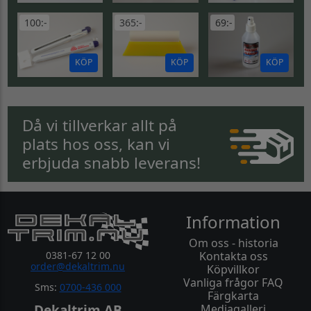
100:-
365:-
69:-
KÖP
KÖP
KÖP
Då vi tillverkar allt på
plats hos oss, kan vi
erbjuda snabb leverans!
Information
Om oss - historia
0381-67 12 00
Kontakta oss
order@dekaltrim.nu
Köpvillkor
Vanliga frågor FAQ
Sms:
0700-436 000
Färgkarta
Dekaltrim AB
Mediagalleri