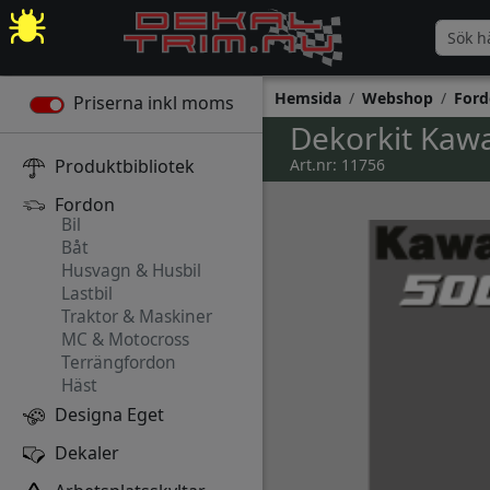
Hemsida
Webshop
Ford
Priserna inkl moms
Dekorkit Kawa
Produktbibliotek
Art.nr: 11756
Fordon
Bil
Båt
Husvagn & Husbil
Lastbil
Traktor & Maskiner
MC & Motocross
Terrängfordon
Häst
Designa Eget
Dekaler