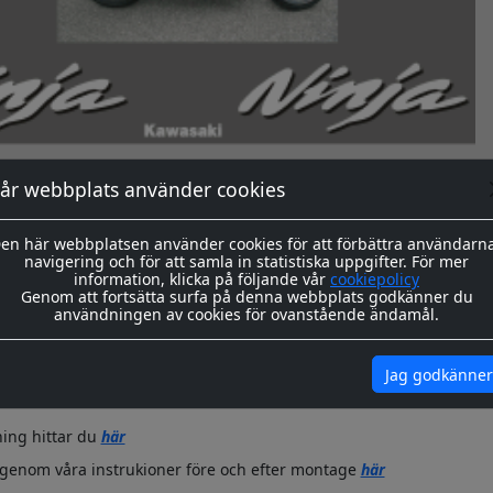
år webbplats använder cookies
okument
en här webbplatsen använder cookies för att förbättra användarn
navigering och för att samla in statistiska uppgifter. För mer
information, klicka på följande vår
cookiepolicy
Genom att fortsätta surfa på denna webbplats godkänner du
användningen av cookies för ovanstående ändamål.
ssa dekaler skärs ut i en 8-årig genomfärgad kvalitetsfolie. Storlek
önskad storlek. ange detta i kommentarer på beställning.
ras redo för montage med appliceringstape över som håller ihop 
Jag godkänner
n. Appliceringstapen tas bort efter montering, och kvar sitter då 
ing hittar du
här
igenom våra instrukioner före och efter montage
här