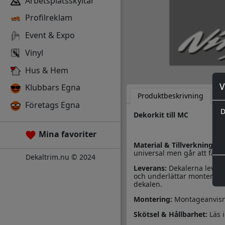
Arbetsplatsskyltar
Profilreklam
Event & Expo
Vinyl
Hus & Hem
V
Klubbars Egna
Produktbeskrivning
D
Företags Egna
D
Dekorkit till MC
Mina favoriter
Material & Tillverkning:
De
universal men går att få i 
Dekaltrim.nu © 2024
Leverans:
Dekalerna levere
och underlättar monteringe
dekalen.
Montering:
Montageanvisn
Skötsel & Hållbarhet:
Läs 