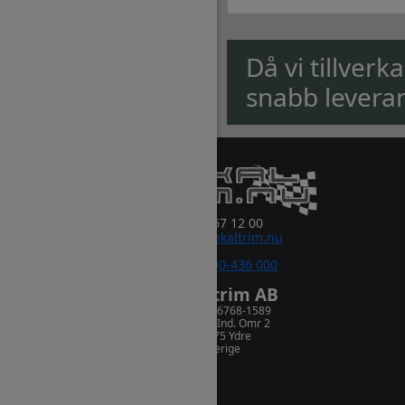
Då vi tillverk
snabb levera
0381-67 12 00
order@dekaltrim.nu
Sms:
0700-436 000
Dekaltrim AB
Orgnr. 556768-1589
Rydsnäs Ind. Omr 2
573 75 Ydre
Sverige