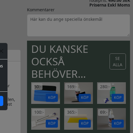
Totalpris:
490.00 SEK
Priserna Exkl Moms
Kommentarer
DU KANSKE
OCKSÅ
SE
ALLA
as
BEHÖVER...
en är
50:-
169:-
280:-
KÖP
KÖP
KÖP
dekalen,
endast
100:-
365:-
69:-
KÖP
KÖP
KÖP