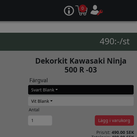
0
490:-/st
Dekorkit Kawasaki Ninja
500 R -03
Färgval
Svart Blank
Vit Blank
Antal
Lägg i varukorg
Pris/st:
490.00 SEK