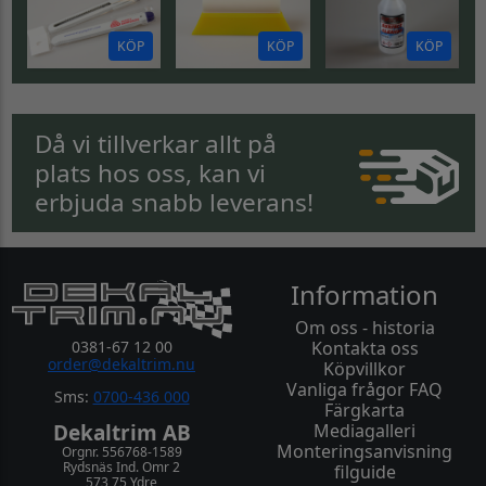
KÖP
KÖP
KÖP
Då vi tillverkar allt på
plats hos oss, kan vi
erbjuda snabb leverans!
Information
Om oss - historia
0381-67 12 00
Kontakta oss
order@dekaltrim.nu
Köpvillkor
Vanliga frågor FAQ
Sms:
0700-436 000
Färgkarta
Dekaltrim AB
Mediagalleri
Monteringsanvisning
Orgnr. 556768-1589
Rydsnäs Ind. Omr 2
filguide
573 75 Ydre