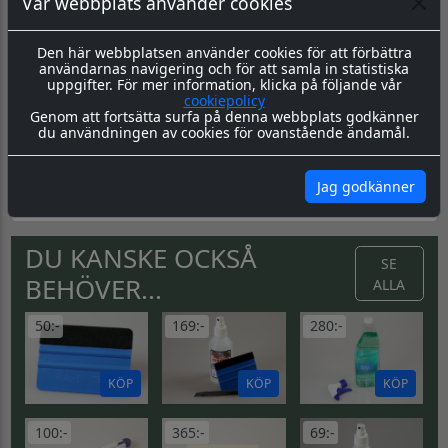
Vår webbplats använder cookies
Skämtdekaler
Dessa skämtdekaler finns i tre varianter:
Den här webbplatsen använder cookies för att förbättra
Liten
70x30mm
användarnas navigering och för att samla in statistiska
uppgifter. För mer information, klicka på följande vår
Stor
700x300mm
cookiepolicy
Genom att fortsätta surfa på denna webbplats godkänner
Datorskuren:
700x300mm
utan
bakgrund, utskuren i vit
du användningen av cookies för ovanstående ändamål.
blank folie.
Skötsel & Hållbarhet:
Läs igenom våra instrukioner före
och efter montage
här
Jag godkänner
DU KANSKE OCKSÅ
SE
BEHÖVER...
ALLA
50:-
169:-
280:-
KÖP
KÖP
KÖP
100:-
365:-
69:-