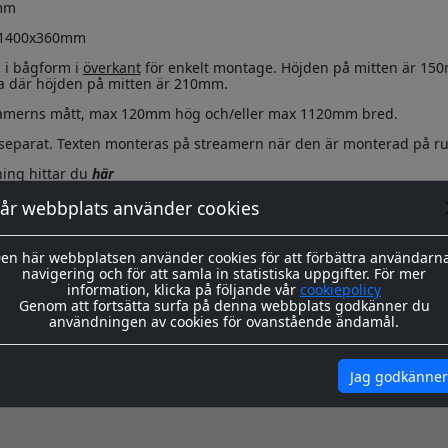
mm
) 1400x360mm
 i bågform i
överkant
för enkelt montage. Höjden på mitten är 15
a där höjden på mitten är 210mm.
reamerns mått, max 120mm hög och/eller max 1120mm bred.
 separat. Texten monteras på streamern när den är monterad på ru
ing hittar du
här
genom våra instruktioner före och efter montage
här
år webbplats använder cookies
en här webbplatsen använder cookies för att förbättra användarn
navigering och för att samla in statistiska uppgifter. För mer
information, klicka på följande vår
cookiepolicy
Genom att fortsätta surfa på denna webbplats godkänner du
användningen av cookies för ovanstående ändamål.
Jag godkänner