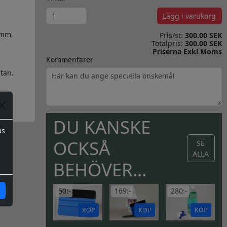
Lägg i varukorg
0mm,
Pris/st:
300.00 SEK
Totalpris:
300.00 SEK
Priserna Exkl Moms
Kommentarer
tan.
DU KANSKE
as
OCKSÅ
SE
ALLA
BEHÖVER...
50:-
169:-
280:-
KÖP
KÖP
KÖP