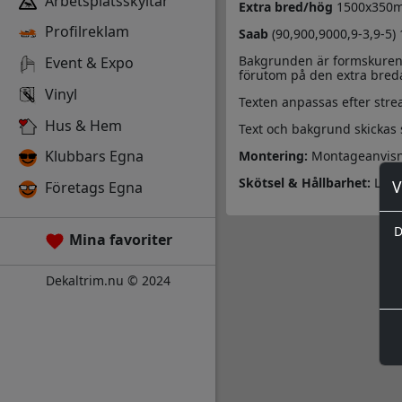
Arbetsplatsskyltar
Extra bred/hög
1500x350
Profilreklam
Saab
(90,900,9000,9-3,9-5
Bakgrunden är formskuren
Event & Expo
förutom på den extra bred
Vinyl
Texten anpassas efter st
Hus & Hem
Text och bakgrund skickas
Klubbars Egna
Montering:
Montageanvisn
Skötsel & Hållbarhet:
Läs i
V
Företags Egna
D
Mina favoriter
Dekaltrim.nu © 2024