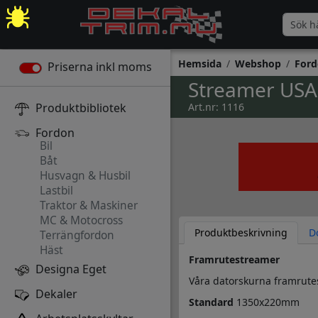
Hemsida
Webshop
Ford
Priserna inkl moms
Streamer USA
Produktbibliotek
Art.nr: 1116
Fordon
Bil
Båt
Husvagn & Husbil
Lastbil
Traktor & Maskiner
MC & Motocross
Produktbeskrivning
D
Terrängfordon
Häst
Framrutestreamer
Designa Eget
Våra datorskurna framrutest
Dekaler
Standard
1350x220mm