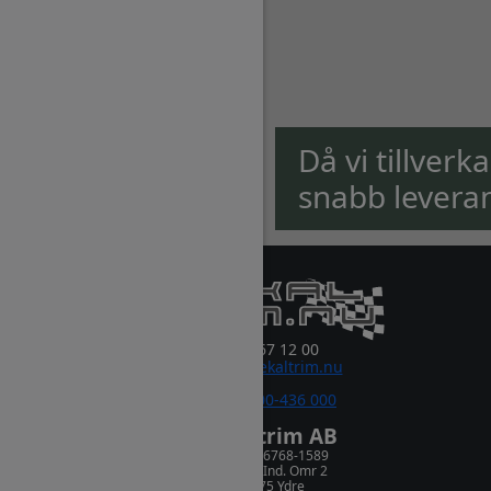
Då vi tillverk
snabb levera
0381-67 12 00
order@dekaltrim.nu
Sms:
0700-436 000
Dekaltrim AB
Orgnr. 556768-1589
Rydsnäs Ind. Omr 2
573 75 Ydre