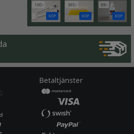
100:-
365:-
69:-
KÖP
KÖP
KÖP
da
Betaltjänster