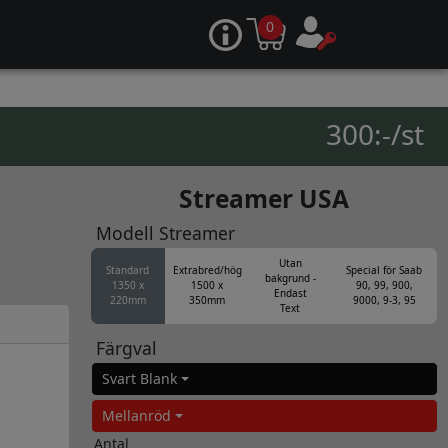
0
300:-/st
Streamer USA
Modell Streamer
Utan
Standard
Extrabred/hög
Special för Saab
bakgrund -
1350 x
1500 x
90, 99, 900,
Endast
220mm
350mm
9000, 9-3, 95
Text
Färgval
Svart Blank
Mellanröd
Antal