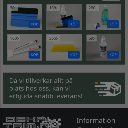
50:-
169:-
280:-
KÖP
KÖP
KÖP
100:-
365:-
69:-
KÖP
KÖP
KÖP
Då vi tillverkar allt på
plats hos oss, kan vi
erbjuda snabb leverans!
Information