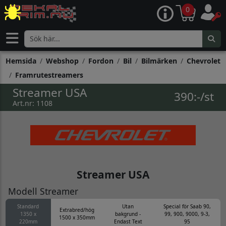
0
Hemsida
Webshop
Fordon
Bil
Bilmärken
Chevrolet
Framrutestreamers
Streamer USA
390:-/st
Art.nr: 1108
Streamer USA
Modell Streamer
Standard
Utan
Special för Saab 90,
Extrabred/hög
1350 x
bakgrund -
99, 900, 9000, 9-3,
1500 x 350mm
220mm
Endast Text
95