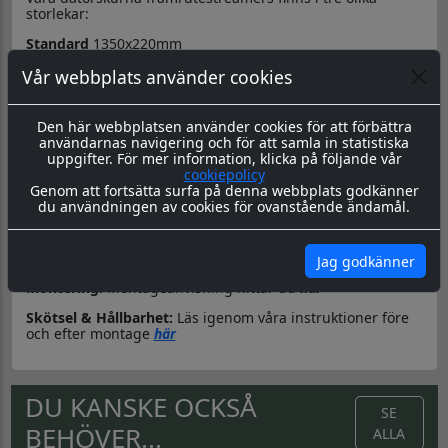
storlekar:
Standard
1350x220mm
Extra bred/hög
1500x350mm
Vår webbplats använder cookies
Saab
(90,900,9000,9-3,9-5) 1400x360mm
Den här webbplatsen använder cookies för att förbättra
Bakgrunden är formskuren i bågform i
överkant
för enkelt
användarnas navigering och för att samla in statistiska
montage. Höjden på mitten är 150mm, förutom på den
uppgifter. För mer information, klicka på följande vår
extra breda där höjden på mitten är 210mm.
cookiepolicy
Genom att fortsätta surfa på denna webbplats godkänner
Texten anpassas efter streamerns mått, max 120mm hög
du användningen av cookies för ovanstående ändamål.
och/eller max 1120mm bred.
Text och bakgrund skickas separat. Texten monteras på
streamern när den är monterad på rutan.
Jag godkänner
Montering:
Montageanvisning hittar du
här
Skötsel & Hållbarhet:
Läs igenom våra instruktioner före
och efter montage
här
DU KANSKE OCKSÅ
SE
BEHÖVER...
ALLA