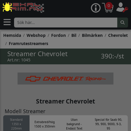
0
Hemsida
Webshop
Fordon
Bil
Bilmärken
Chevrolet
Framrutestreamers
Streamer Chevrolet
390:-/st
Art.nr: 1045
Streamer Chevrolet
Modell Streamer
Standard
Utan
Special för Saab 90,
Extrabred/hög
1350 x
bakgrund -
99, 900, 9000, 9-3,
1500 x 350mm
220mm
Endast Text
95