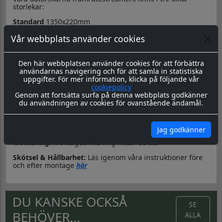
storlekar:
Standard
1350x220mm
Extra bred/hög
1500x350mm
Vår webbplats använder cookies
Saab
(90,900,9000,9-3,9-5) 1400x360mm
Den här webbplatsen använder cookies för att förbättra
Bakgrunden är formskuren i bågform i
överkant
för enkelt
användarnas navigering och för att samla in statistiska
montage. Höjden på mitten är 150mm, förutom på den
uppgifter. För mer information, klicka på följande vår
extra breda där höjden på mitten är 210mm.
cookiepolicy
Genom att fortsätta surfa på denna webbplats godkänner
Texten anpassas efter streamerns mått, max 120mm hög
du användningen av cookies för ovanstående ändamål.
och/eller max 1120mm bred.
Text och bakgrund skickas separat. Texten monteras på
streamern när den är monterad på rutan.
Jag godkänner
Montering:
Montageanvisning hittar du
här
Skötsel & Hållbarhet:
Läs igenom våra instruktioner före
och efter montage
här
DU KANSKE OCKSÅ
SE
BEHÖVER...
ALLA