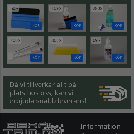
50:-
169:-
280:-
KÖP
KÖP
KÖP
100:-
365:-
69:-
KÖP
KÖP
KÖP
Då vi tillverkar allt på
plats hos oss, kan vi
erbjuda snabb leverans!
Information