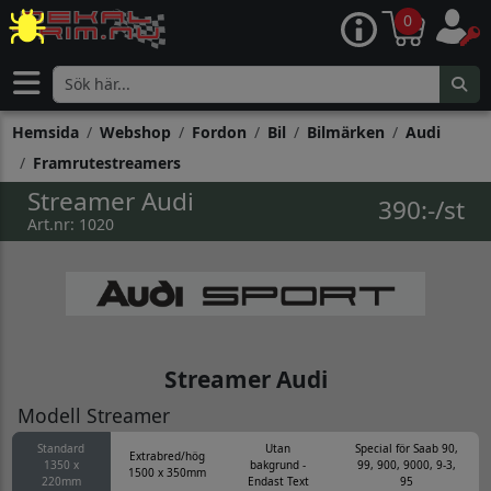
0
Hemsida
Webshop
Fordon
Bil
Bilmärken
Audi
Framrutestreamers
Streamer Audi
390:-/st
Art.nr: 1020
Streamer Audi
Modell Streamer
Standard
Utan
Special för Saab 90,
Extrabred/hög
1350 x
bakgrund -
99, 900, 9000, 9-3,
1500 x 350mm
220mm
Endast Text
95