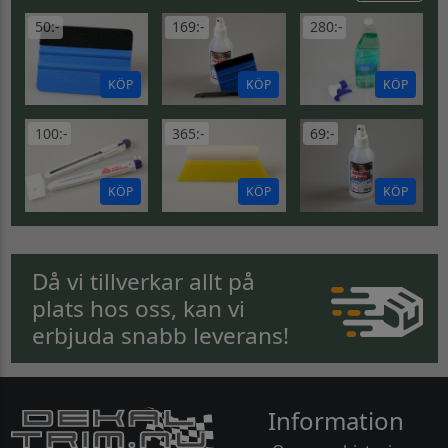
50:-
169:-
280:-
KÖP
KÖP
KÖP
100:-
365:-
69:-
KÖP
KÖP
KÖP
Då vi tillverkar allt på
plats hos oss, kan vi
erbjuda snabb leverans!
Information