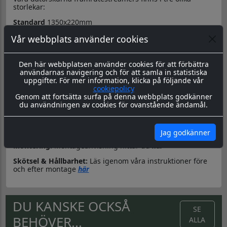
storlekar:
Standard
1350x220mm
Extra bred/hög
1500x350mm
Vår webbplats använder cookies
Saab
(90,900,9000,9-3,9-5) 1400x360mm
Den här webbplatsen använder cookies för att förbättra
Bakgrunden är formskuren i bågform i
överkant
för enkelt
användarnas navigering och för att samla in statistiska
montage. Höjden på mitten är 150mm, förutom på den
uppgifter. För mer information, klicka på följande vår
extra breda där höjden på mitten är 210mm.
cookiepolicy
Genom att fortsätta surfa på denna webbplats godkänner
Texten anpassas efter streamerns mått, max 120mm hög
du användningen av cookies för ovanstående ändamål.
och/eller max 1120mm bred.
Text och bakgrund skickas separat. Texten monteras på
streamern när den är monterad på rutan.
Jag godkänner
Montering:
Montageanvisning hittar du
här
Skötsel & Hållbarhet:
Läs igenom våra instruktioner före
och efter montage
här
DU KANSKE OCKSÅ
SE
BEHÖVER...
ALLA