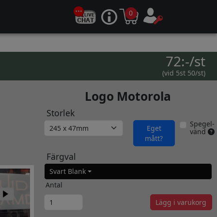
0
72:-/st
(vid 5st 50/st)
Logo Motorola
Storlek
Spegel-
Eget
vänd
mått?
Färgval
Svart Blank
Antal
Lägg i varukorg