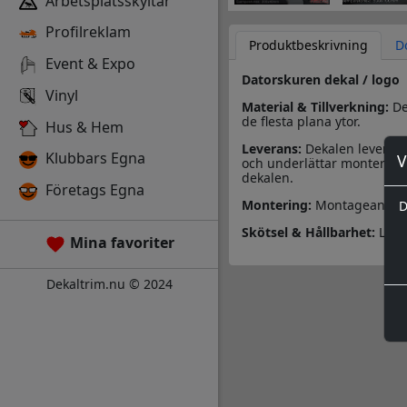
Arbetsplatsskyltar
Profilreklam
Produktbeskrivning
D
Event & Expo
Datorskuren dekal / logo
Vinyl
Material & Tillverkning:
Des
de flesta plana ytor.
Hus & Hem
Leverans:
Dekalen leverera
Klubbars Egna
V
och underlättar monteringe
dekalen.
Företags Egna
Montering:
Montageanvisn
D
Skötsel & Hållbarhet:
Läs 
Mina favoriter
Dekaltrim.nu © 2024