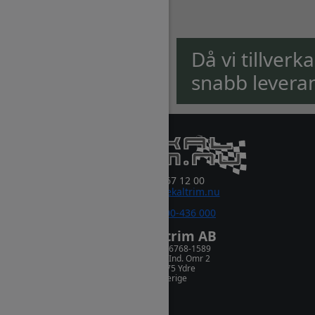
Då vi tillverk
snabb levera
0381-67 12 00
order@dekaltrim.nu
Sms:
0700-436 000
Dekaltrim AB
Orgnr. 556768-1589
Rydsnäs Ind. Omr 2
573 75 Ydre
Sverige