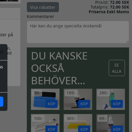
Pris/st:
72.00 SEK
Totalpris:
72.00 SEK
Visa rabatter
Priserna Exkl Moms
Kommentarer
ster på
kalen,
DU KANSKE
endast
OCKSÅ
SE
as
ALLA
BEHÖVER...
50:-
169:-
280:-
KÖP
KÖP
KÖP
100:-
365:-
69:-
KÖP
KÖP
KÖP