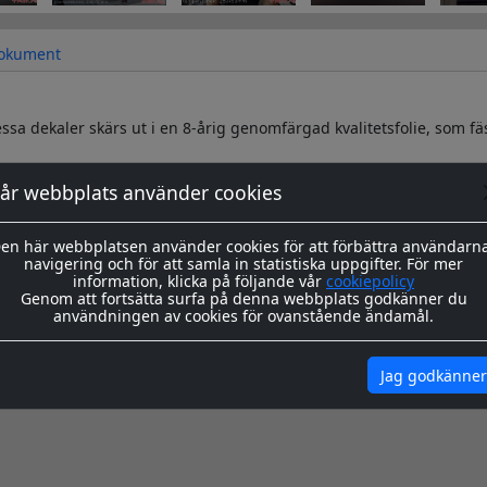
okument
sa dekaler skärs ut i en 8-årig genomfärgad kvalitetsfolie, som fä
s redo för montage med appliceringstape över som håller ihop de
år webbplats använder cookies
n. Appliceringstapen tas bort efter montering, och kvar sitter då 
ing hittar du
här
en här webbplatsen använder cookies för att förbättra användarn
navigering och för att samla in statistiska uppgifter. För mer
igenom våra instrukioner före och efter montage
här
information, klicka på följande vår
cookiepolicy
Genom att fortsätta surfa på denna webbplats godkänner du
användningen av cookies för ovanstående ändamål.
Jag godkänner