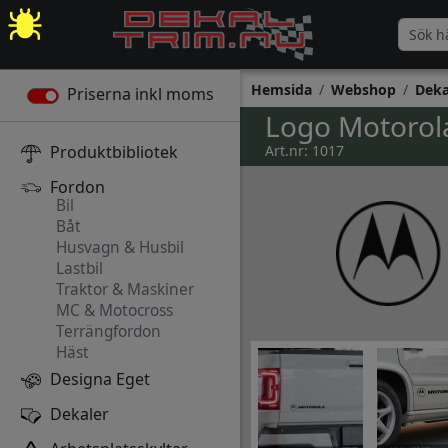
Hemsida
Webshop
Deka
Priserna inkl moms
Logo Motorol
Produktbibliotek
Art.nr: 1017
Fordon
Bil
Båt
Husvagn & Husbil
Lastbil
Traktor & Maskiner
MC & Motocross
Terrängfordon
Häst
Designa Eget
Dekaler